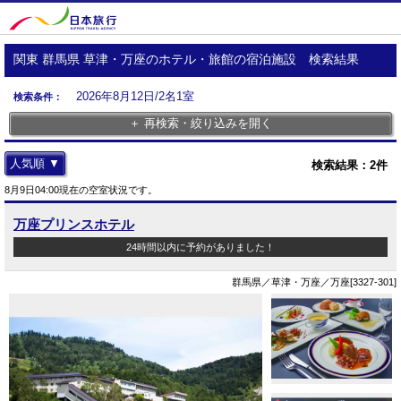
関東 群馬県 草津・万座のホテル・旅館の宿泊施設 検索結果
2026年8月12日/2名1室
検索条件：
＋ 再検索・絞り込みを開く
人気順 ▼
検索結果：
2
件
8月9日04:00現在の空室状況です。
万座プリンスホテル
24時間以内に予約がありました！
群馬県／草津・万座／万座[3327-301]