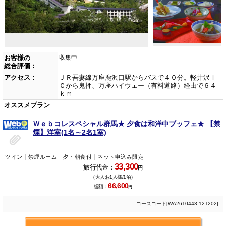
お客様の
収集中
総合評価：
アクセス：
ＪＲ吾妻線万座鹿沢口駅からバスで４０分。軽井沢Ｉ
Ｃから鬼押、万座ハイウェー（有料道路）経由で６４
ｋｍ
オススメプラン
Ｗｅｂコレスペシャル群馬★ 夕食は和洋中ブッフェ★ 【禁
煙】洋室(1名～2名1室)
ツイン
禁煙ルーム
夕・朝食付
ネット申込み限定
33,300
旅行代金：
円
（大人お1人様/1泊）
66,600
総額：
円
コースコード[WA2610443-12T202]