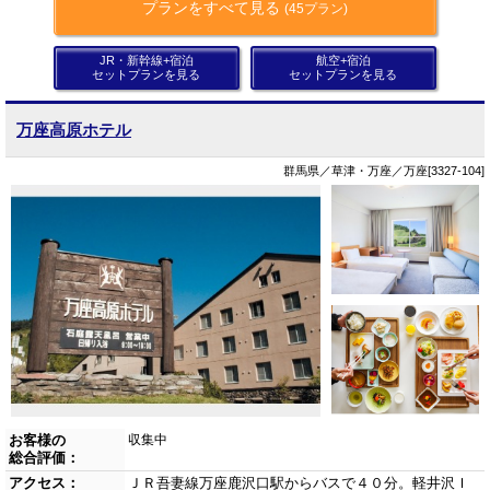
プランをすべて見る
(45プラン)
JR・新幹線+宿泊
航空+宿泊
セットプランを見る
セットプランを見る
万座高原ホテル
群馬県／草津・万座／万座[3327-104]
お客様の
収集中
総合評価：
アクセス：
ＪＲ吾妻線万座鹿沢口駅からバスで４０分。軽井沢Ｉ