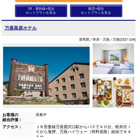
JR・新幹線+宿泊
航空+宿泊
セットプランを見る
セットプランを見る
万座高原ホテル
群馬県／草津・万座／万座[3327-104]
お客様の
収集中
総合評価：
アクセス：
ＪＲ吾妻線万座鹿沢口駅からバスで４０分。軽井沢Ｉ
Ｃから鬼押、万座ハイウェー（有料道路）経由で６４
ｋｍ