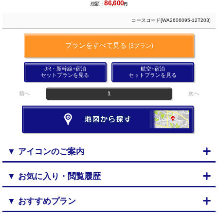
86,600
総額：
円
コースコード[WA2606095-12T203]
プランをすべて見る
(3プラン)
JR・新幹線+宿泊
航空+宿泊
セットプランを見る
セットプランを見る
前へ
1
次へ
▼ アイコンのご案内
▼ お気に入り・閲覧履歴
▼ おすすめプラン