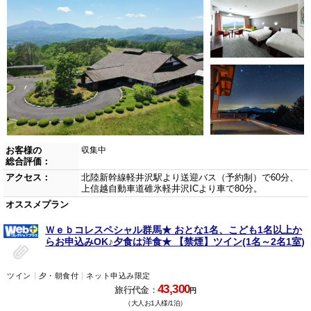
お客様の
収集中
総合評価：
アクセス：
北陸新幹線軽井沢駅より送迎バス（予約制）で60分、
上信越自動車道碓氷軽井沢ICより車で80分。
オススメプラン
Ｗｅｂコレスペシャル群馬★ おとな1名、こども1名以上か
らお申込みOK♪夕食は洋食★ 【禁煙】ツイン(1名～2名1室)
ツイン
夕・朝食付
ネット申込み限定
43,300
旅行代金：
円
（大人お1人様/1泊）