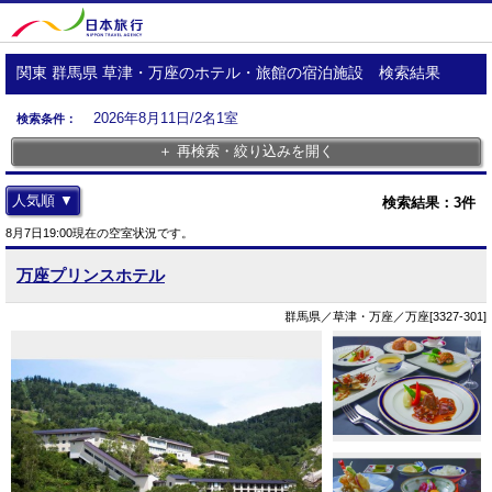
関東 群馬県 草津・万座のホテル・旅館の宿泊施設 検索結果
2026年8月11日/2名1室
検索条件：
＋ 再検索・絞り込みを開く
人気順 ▼
検索結果：
3
件
8月7日19:00現在の空室状況です。
万座プリンスホテル
群馬県／草津・万座／万座[3327-301]