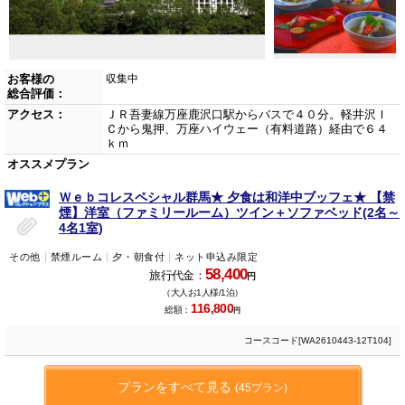
お客様の
収集中
総合評価：
アクセス：
ＪＲ吾妻線万座鹿沢口駅からバスで４０分。軽井沢Ｉ
Ｃから鬼押、万座ハイウェー（有料道路）経由で６４
ｋｍ
オススメプラン
Ｗｅｂコレスペシャル群馬★ 夕食は和洋中ブッフェ★ 【禁
煙】洋室（ファミリールーム）ツイン＋ソファベッド(2名～
4名1室)
その他
禁煙ルーム
夕・朝食付
ネット申込み限定
58,400
旅行代金：
円
（大人お1人様/1泊）
116,800
総額：
円
コースコード[WA2610443-12T104]
プランをすべて見る
(45プラン)