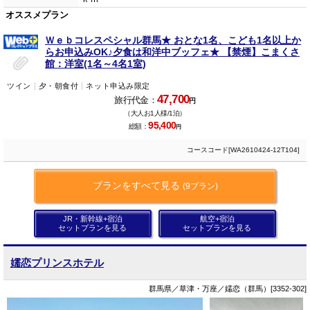
オススメプラン
Ｗｅｂコレスペシャル群馬★ おとな1名、こども1名以上か
らお申込みOK♪夕食は和洋中ブッフェ★ 【禁煙】こまくさ
館：洋室(1名～4名1室)
ツイン
夕・朝食付
ネット申込み限定
47,700
旅行代金：
円
（大人お1人様/1泊）
95,400
総額：
円
コースコード[WA2610424-12T104]
プランをすべて見る
(9プラン)
JR・新幹線+宿泊
航空+宿泊
セットプランを見る
セットプランを見る
嬬恋プリンスホテル
群馬県／草津・万座／嬬恋（群馬）[3352-302]