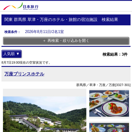
関東 群馬県 草津・万座のホテル・旅館の宿泊施設 検索結果
2026年8月11日/2名1室
検索条件：
＋ 再検索・絞り込みを開く
人気順 ▼
検索結果：
3
件
8月7日19:00現在の空室状況です。
万座プリンスホテル
群馬県／草津・万座／万座[3327-301]