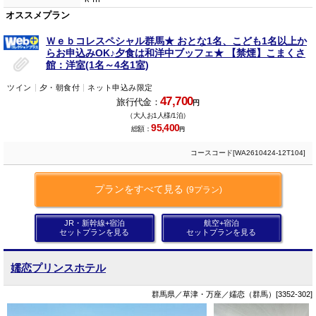
オススメプラン
Ｗｅｂコレスペシャル群馬★ おとな1名、こども1名以上か
らお申込みOK♪夕食は和洋中ブッフェ★ 【禁煙】こまくさ
館：洋室(1名～4名1室)
ツイン
夕・朝食付
ネット申込み限定
47,700
旅行代金：
円
（大人お1人様/1泊）
95,400
総額：
円
コースコード[WA2610424-12T104]
プランをすべて見る
(9プラン)
JR・新幹線+宿泊
航空+宿泊
セットプランを見る
セットプランを見る
嬬恋プリンスホテル
群馬県／草津・万座／嬬恋（群馬）[3352-302]