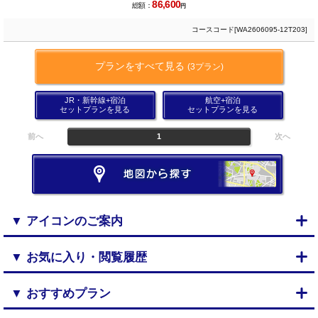
86,600
総額：
円
コースコード[WA2606095-12T203]
プランをすべて見る
(3プラン)
JR・新幹線+宿泊
航空+宿泊
セットプランを見る
セットプランを見る
前へ
1
次へ
▼ アイコンのご案内
▼ お気に入り・閲覧履歴
▼ おすすめプラン