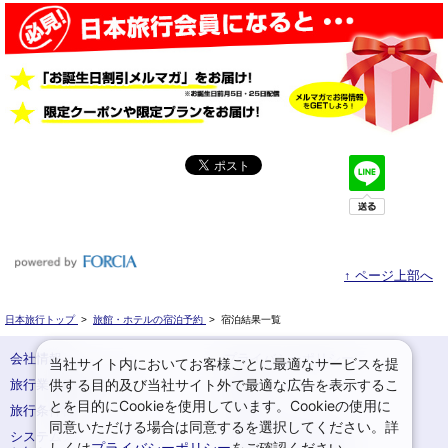
↑ ページ上部へ
日本旅行トップ
>
旅館・ホテルの宿泊予約
>
宿泊結果一覧
会社情報
プライバシーポリシー
当社サイト内においてお客様ごとに最適なサービスを提
供する目的及び当社サイト外で最適な広告を表示するこ
旅行業登録票・約款
規約集
とを目的にCookieを使用しています。Cookieの使用に
旅行条件書
サイトマップ
同意いただける場合は同意するを選択してください。詳
システムメンテナンスの
お申込みまでの手順
しくは
プライバシーポリシー
をご確認ください。