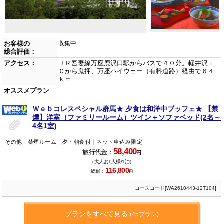
お客様の
収集中
総合評価：
アクセス：
ＪＲ吾妻線万座鹿沢口駅からバスで４０分。軽井沢Ｉ
Ｃから鬼押、万座ハイウェー（有料道路）経由で６４
ｋｍ
オススメプラン
Ｗｅｂコレスペシャル群馬★ 夕食は和洋中ブッフェ★ 【禁
煙】洋室（ファミリールーム）ツイン＋ソファベッド(2名～
4名1室)
その他
禁煙ルーム
夕・朝食付
ネット申込み限定
58,400
旅行代金：
円
（大人お1人様/1泊）
116,800
総額：
円
コースコード[WA2610443-12T104]
プランをすべて見る
(45プラン)