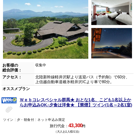
お客様の
収集中
総合評価：
アクセス：
北陸新幹線軽井沢駅より送迎バス（予約制）で60分、
上信越自動車道碓氷軽井沢ICより車で80分。
オススメプラン
Ｗｅｂコレスペシャル群馬★ おとな1名、こども1名以上か
らお申込みOK♪夕食は洋食★ 【禁煙】ツイン(1名～2名1室)
ツイン
夕・朝食付
ネット申込み限定
43,300
旅行代金：
円
（大人お1人様/1泊）