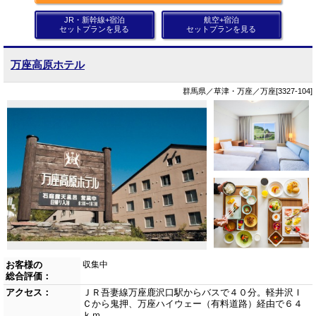
JR・新幹線+宿泊
航空+宿泊
セットプランを見る
セットプランを見る
万座高原ホテル
群馬県／草津・万座／万座[3327-104]
お客様の
収集中
総合評価：
アクセス：
ＪＲ吾妻線万座鹿沢口駅からバスで４０分。軽井沢Ｉ
Ｃから鬼押、万座ハイウェー（有料道路）経由で６４
ｋｍ