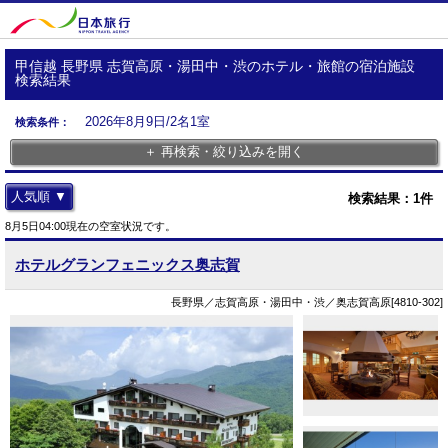
甲信越 長野県 志賀高原・湯田中・渋のホテル・旅館の宿泊施設
検索結果
2026年8月9日/2名1室
検索条件：
＋ 再検索・絞り込みを開く
人気順 ▼
検索結果：
1
件
8月5日04:00現在の空室状況です。
ホテルグランフェニックス奥志賀
長野県／志賀高原・湯田中・渋／奥志賀高原[4810-302]