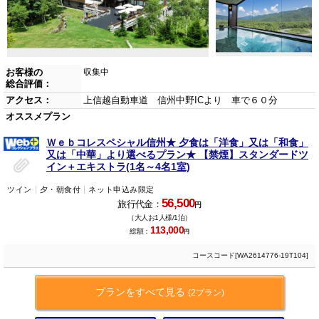
お客様の
収集中
総合評価：
アクセス：
上信越自動車道 信州中野ICより 車で６０分
オススメプラン
Ｗｅｂコレスペシャル信州★ 夕食は「洋食」又は「和食」
又は「中華」より選べるプラン★ 【禁煙】スタンダードツ
イン＋エキストラ(1名～4名1室)
ツイン
夕・朝食付
ネット申込み限定
56,500
旅行代金：
円
（大人お1人様/1泊）
113,000
総額：
円
コースコード[WA2614776-19T104]
プランをすべて見る
(2プラン)