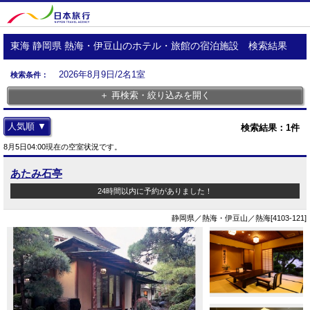
東海 静岡県 熱海・伊豆山のホテル・旅館の宿泊施設 検索結果
2026年8月9日/2名1室
検索条件：
＋ 再検索・絞り込みを開く
人気順 ▼
検索結果：
1
件
8月5日04:00現在の空室状況です。
あたみ石亭
24時間以内に予約がありました！
静岡県／熱海・伊豆山／熱海[4103-121]