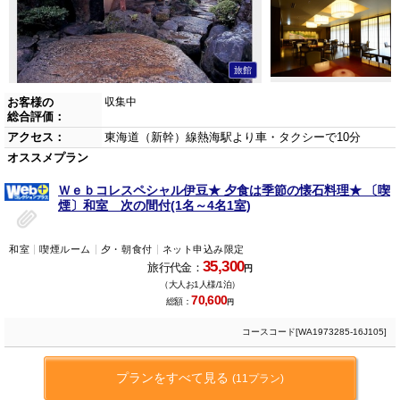
旅館
お客様の
収集中
総合評価：
アクセス：
東海道（新幹）線熱海駅より車・タクシーで10分
オススメプラン
Ｗｅｂコレスペシャル伊豆★ 夕食は季節の懐石料理★ 〔喫
煙〕和室 次の間付(1名～4名1室)
和室
喫煙ルーム
夕・朝食付
ネット申込み限定
35,300
旅行代金：
円
（大人お1人様/1泊）
70,600
総額：
円
コースコード[WA1973285-16J105]
プランをすべて見る
(11プラン)