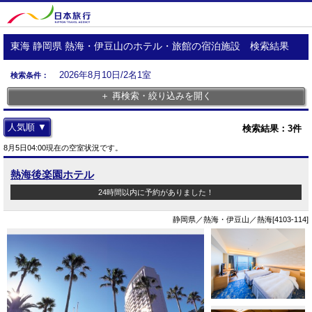
東海 静岡県 熱海・伊豆山のホテル・旅館の宿泊施設 検索結果
2026年8月10日/2名1室
検索条件：
＋ 再検索・絞り込みを開く
人気順 ▼
検索結果：
3
件
8月5日04:00現在の空室状況です。
熱海後楽園ホテル
24時間以内に予約がありました！
静岡県／熱海・伊豆山／熱海[4103-114]