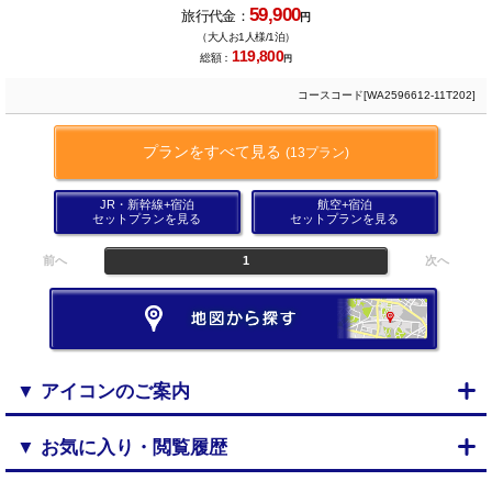
59,900
旅行代金：
円
（大人お1人様/1泊）
119,800
総額：
円
コースコード[WA2596612-11T202]
プランをすべて見る
(13プラン)
JR・新幹線+宿泊
航空+宿泊
セットプランを見る
セットプランを見る
前へ
1
次へ
▼ アイコンのご案内
▼ お気に入り・閲覧履歴