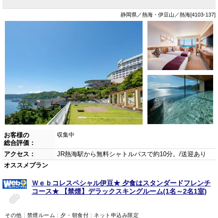
静岡県／熱海・伊豆山／熱海[4103-137]
お客様の
収集中
総合評価：
アクセス：
JR熱海駅から無料シャトルバスで約10分。/送迎あり
オススメプラン
Ｗｅｂコレスペシャル伊豆★ 夕食はスタンダードフレンチ
コース★ 【禁煙】デラックスキングルーム(1名～2名1室)
その他
禁煙ルーム
夕・朝食付
ネット申込み限定