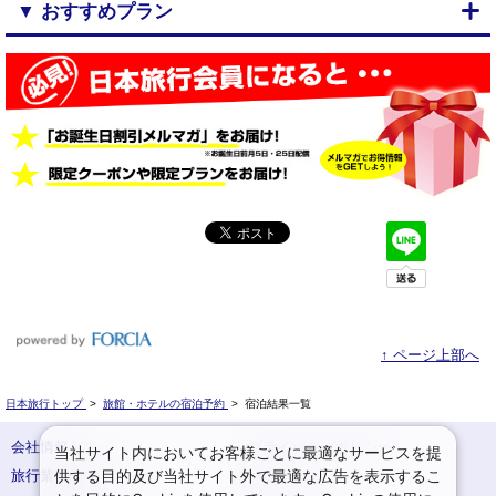
▼ おすすめプラン
↑ ページ上部へ
日本旅行トップ
>
旅館・ホテルの宿泊予約
>
宿泊結果一覧
会社情報
プライバシーポリシー
当社サイト内においてお客様ごとに最適なサービスを提
供する目的及び当社サイト外で最適な広告を表示するこ
旅行業登録票・約款
規約集