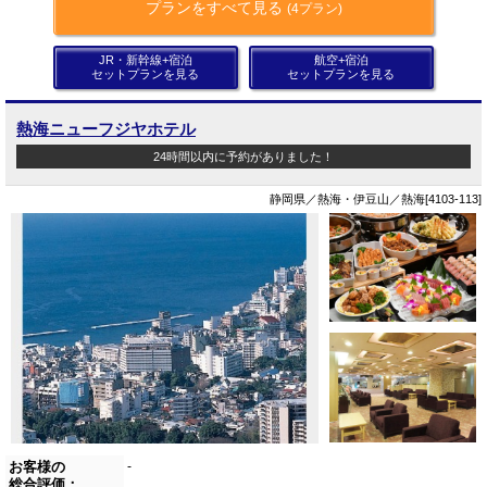
プランをすべて見る
(4プラン)
JR・新幹線+宿泊
航空+宿泊
セットプランを見る
セットプランを見る
熱海ニューフジヤホテル
24時間以内に予約がありました！
静岡県／熱海・伊豆山／熱海[4103-113]
お客様の
-
総合評価：