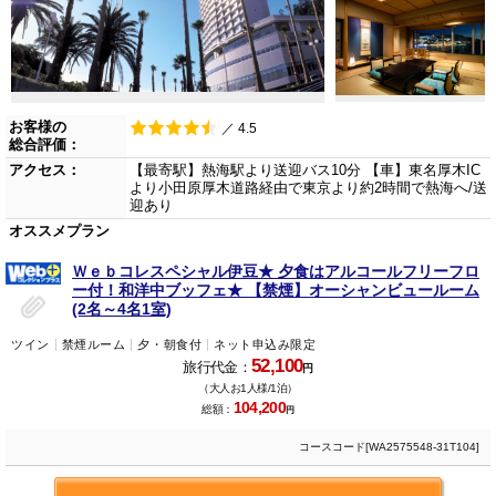
お客様の
／ 4.5
総合評価：
アクセス：
【最寄駅】熱海駅より送迎バス10分 【車】東名厚木IC
より小田原厚木道路経由で東京より約2時間で熱海へ/送
迎あり
オススメプラン
Ｗｅｂコレスペシャル伊豆★ 夕食はアルコールフリーフロ
ー付！和洋中ブッフェ★ 【禁煙】オーシャンビュールーム
(2名～4名1室)
ツイン
禁煙ルーム
夕・朝食付
ネット申込み限定
52,100
旅行代金：
円
（大人お1人様/1泊）
104,200
総額：
円
コースコード[WA2575548-31T104]