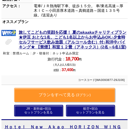
アクセス：
電車/ＪＲ熱海駅下車、徒歩１５分。 車/東名高速～厚
木ＩＣ～小田原厚木道路～真鶴道路～国道１３５号
線。/送迎あり
オススメプラン
旅してこどもの笑顔を応援！ 夏のakaakaチャリティプラン
★伊豆 おとな1名、こども1名以上からお申込みOK♪夕食時
セルフサービス飲み放題（アルコール含む）付♪和洋中バイ
キング★ 【禁煙】和室１２畳（アネックス）(2名～6名1室)
和室
禁煙ルーム
夕・朝食付
ネット申込み限定
18,700
旅行代金：
円
（大人お1人様/1泊）
37,400
総額：
円
コースコード[WA3093877-29J106]
プランをすべて見る
(3プラン)
JR・新幹線+宿泊
航空+宿泊
セットプランを見る
セットプランを見る
Ｈｏｔｅｌ Ｎｅｗ Ａｋａｏ ＨＯＲＩＺＯＮ ＷＩＮＧ