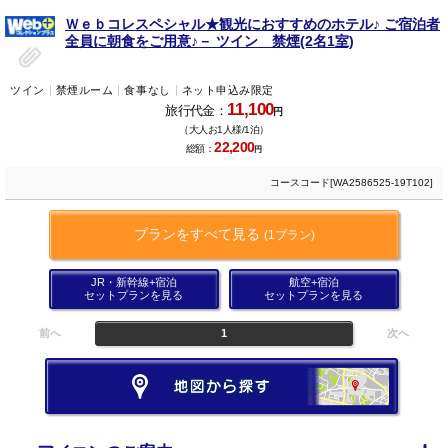
Ｗｅｂコレスペシャル★観光におすすめのホテル♪ ご宿泊者
全員に朝食をご用意♪－ ツイン 禁煙(2名1室)
ツイン
禁煙ルーム
食事なし
ネット申込み限定
11,100
旅行代金：
円
（大人お1人様/1泊）
22,200
総額：
円
コースコード[WA2586525-19T102]
プランをすべて見る
(1プラン)
JR・新幹線+宿泊
航空+宿泊
セットプランを見る
セットプランを見る
前へ
1
次へ