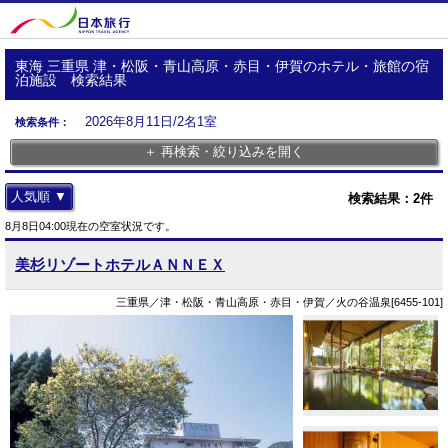
東海 三重県 津・松阪・青山高原・赤目・伊賀のホテル・旅館の宿
泊施設 検索結果
2026年8月11日/2名1室
検索条件：
＋ 再検索・絞り込みを開く
人気順 ▼
検索結果：
2
件
8月8日04:00現在の空室状況です。
美杉リゾートホテルＡＮＮＥＸ
三重県／津・松阪・青山高原・赤目・伊賀／火の谷温泉[6455-101]