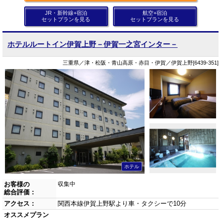
JR・新幹線+宿泊
航空+宿泊
セットプランを見る
セットプランを見る
ホテルルートイン伊賀上野－伊賀一之宮インター－
三重県／津・松阪・青山高原・赤目・伊賀／伊賀上野[6439-351]
ホテル
お客様の
収集中
総合評価：
アクセス：
関西本線伊賀上野駅より車・タクシーで10分
オススメプラン