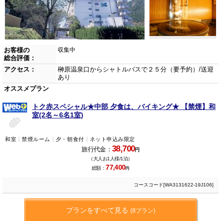
お客様の
収集中
総合評価：
アクセス：
榊原温泉口からシャトルバスで２５分（要予約）/送迎
あり
オススメプラン
トク赤スペシャル★中部 夕食は、バイキング★ 【禁煙】和
室(2名～6名1室)
和室
禁煙ルーム
夕・朝食付
ネット申込み限定
38,700
旅行代金：
円
（大人お1人様/1泊）
77,400
総額：
円
コースコード[WA3131622-19J106]
プランをすべて見る
(8プラン)