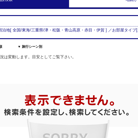
 宿泊地[
全国/
東海
/
三重県
/
津・松阪・青山高原・赤目・伊賀
] ／お部屋タイプ[
順
▼ 旅行シーン別
室状況は変動します。目安としてご覧下さい。