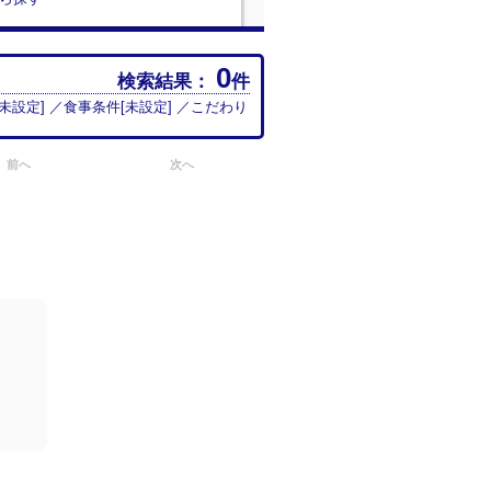
0
検索結果：
件
未設定
] ／食事条件[
未設定
] ／こだわり
前へ
次へ