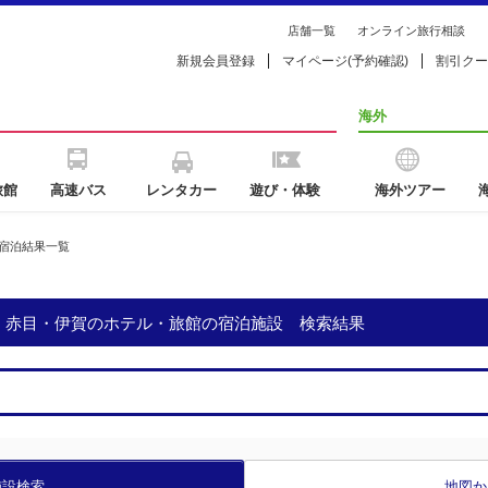
店舗一覧
オンライン旅行相談
新規会員登録
マイページ(予約確認)
割引クー
海外
旅館
高速バス
レンタカー
遊び・体験
海外ツアー
宿泊結果一覧
原・赤目・伊賀のホテル・旅館の宿泊施設 検索結果
施設検索
地図か