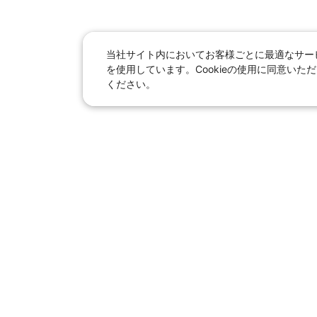
当社サイト内においてお客様ごとに最適なサービ
を使用しています。Cookieの使用に同意い
ください。
日本旅行総合トップ
｜
JR＋宿泊
海外
【国内旅行】
季節のおすすめ旅行
｜
人