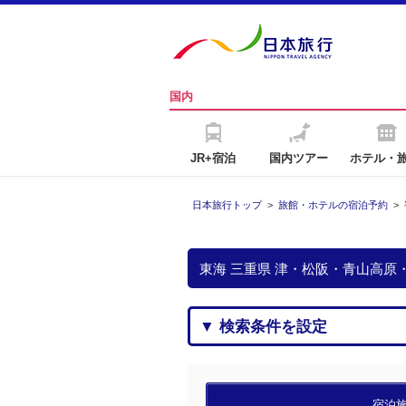
国内
JR+宿泊
国内ツアー
ホテル・
日本旅行トップ
>
旅館・ホテルの宿泊予約
>
東海 三重県 津・松阪・青山高
▼ 検索条件を設定
宿泊