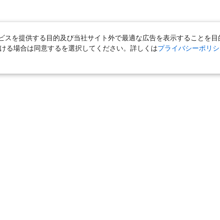
スを提供する目的及び当社サイト外で最適な広告を表示することを目的に
ただける場合は同意するを選択してください。詳しくは
プライバシーポリシ
｜
国内旅行（ツアー）
｜
ホテル・旅館（宿泊）
｜
高速バス
｜
旅行（ツアー）
｜
海外航空券
｜
海外ホテル
｜
海外航空券＋海外
女子旅「たびーら」
｜
海外挙式・ウェディング
｜
新婚旅行・ハネムー
クルーズ
｜
鉄道
｜
一人旅
｜
日帰りツアー
気の定番特集
｜
お得な国内旅行
｜
新幹線の旅
｜
一人旅特集 国内