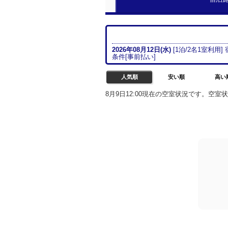
2026年08月
12日(水)
[
1
泊/
2名
1室
利用]
条件[
事前払い
]
人気順
安い順
高い
8月9日12:00現在の空室状況です。空