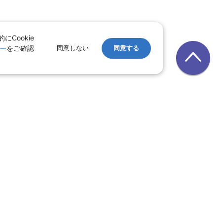
Cookie
ー
をご確認
同意しない
同意する
レンタカー
｜
遊ぷらざ（クーポン）
ホテル
ン
版
｜
家族旅行特集 国内版