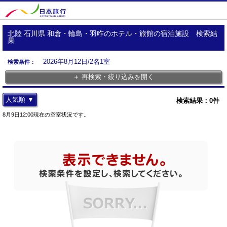
北陸 石川県 和倉・輪島・羽咋のホテル・旅館の宿泊施設 検索結
果
2026年8月12日/2名1室
検索条件：
＋ 再検索・絞り込みを開く
人気順 ▼
検索結果：
0
件
8月9日12:00現在の空室状況です。