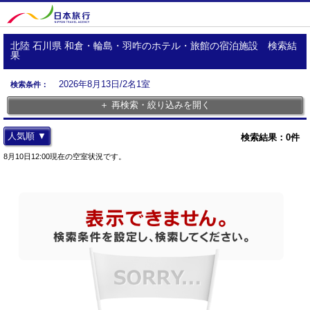
北陸 石川県 和倉・輪島・羽咋のホテル・旅館の宿泊施設 検索結
果
2026年8月13日/2名1室
検索条件：
＋ 再検索・絞り込みを開く
人気順 ▼
検索結果：
0
件
8月10日12:00現在の空室状況です。