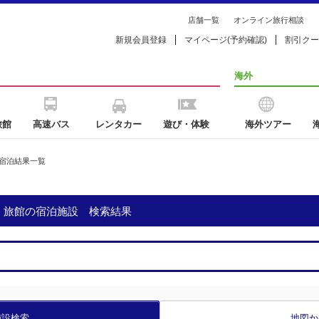
店舗一覧
オンライン旅行相談
新規会員登録
マイページ(予約確認)
割引クー
海外
旅館
高速バス
レンタカー
遊び・体験
海外ツアー
宿泊結果一覧
・旅館の宿泊施設 検索結果
施設検索
地図か