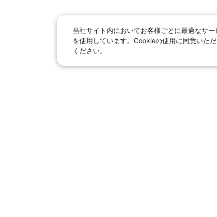
当社サイト内においてお客様ごとに最適なサービ
を使用しています。Cookieの使用に同意い
ください。
日本旅行総合トップ
｜
JR＋宿泊
海外
【国内旅行】
季節のおすすめ旅行
｜
人
東京ディズニーリゾート®へ