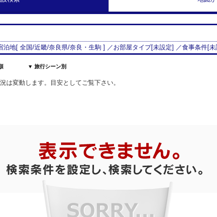
 宿泊地[
全国/
近畿
/
奈良県
/
奈良・生駒
] ／お部屋タイプ[
未設定
] ／食事条件[
未
順
▼ 旅行シーン別
室状況は変動します。目安としてご覧下さい。