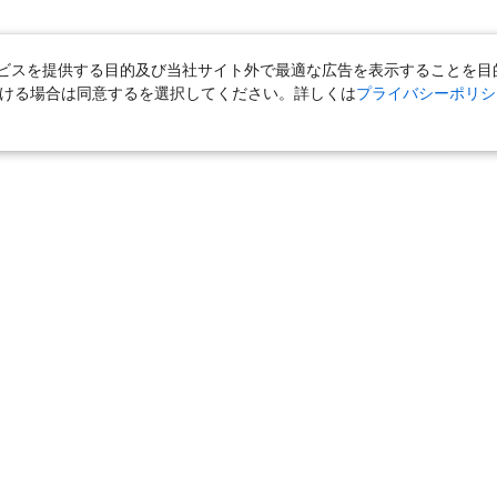
スを提供する目的及び当社サイト外で最適な広告を表示することを目的に
ただける場合は同意するを選択してください。詳しくは
プライバシーポリシ
｜
国内旅行（ツアー）
｜
ホテル・旅館（宿泊）
｜
高速バス
｜
旅行（ツアー）
｜
海外航空券
｜
海外ホテル
｜
海外航空券＋海外
女子旅「たびーら」
｜
海外挙式・ウェディング
｜
新婚旅行・ハネムー
クルーズ
｜
鉄道
｜
一人旅
｜
日帰りツアー
気の定番特集
｜
お得な国内旅行
｜
新幹線の旅
｜
一人旅特集 国内
の旅
｜
ユニバーサル・スタジオ・ジャパンへの旅
｜
国内旅行パンフ