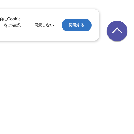
Cookie
ー
をご確認
同意しない
同意する
レンタカー
｜
遊ぷらざ（クーポン）
ホテル
ン
版
｜
家族旅行特集 国内版
レット一覧