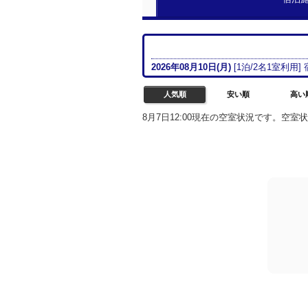
2026年08月
10日(月)
[
1
泊/
2名
1室
利用]
人気順
安い順
高い
8月7日12:00現在の空室状況です。空