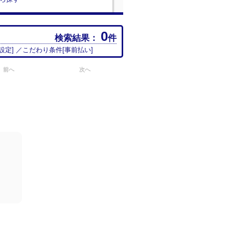
0
検索結果：
件
設定
] ／こだわり条件[
事前払い
]
前へ
次へ