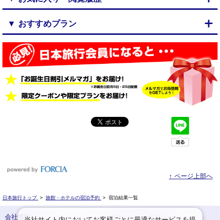
▼ おすすめプラン
↑ ページ上部へ
日本旅行トップ
>
旅館・ホテルの宿泊予約
>
宿泊結果一覧
会社情報
プライバシーポリシー
当社サイト内においてお客様ごとに最適なサービスを提