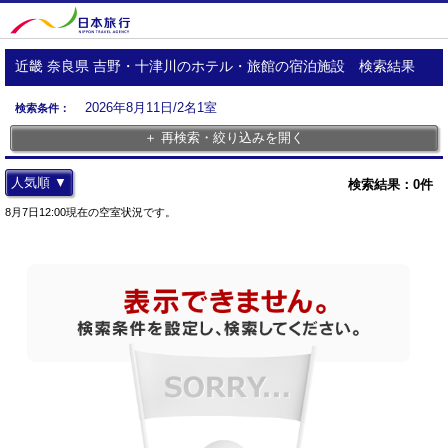
近畿 奈良県 吉野・十津川のホテル・旅館の宿泊施設 検索結果
2026年8月11日/2名1室
検索条件：
＋ 再検索・絞り込みを開く
人気順 ▼
検索結果：
0
件
8月7日12:00現在の空室状況です。