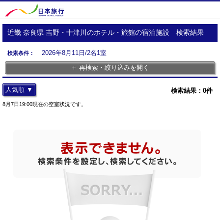
近畿 奈良県 吉野・十津川のホテル・旅館の宿泊施設 検索結果
2026年8月11日/2名1室
検索条件：
＋ 再検索・絞り込みを開く
人気順 ▼
検索結果：
0
件
8月7日19:00現在の空室状況です。