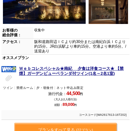
お客様の
収集中
総合評価：
アクセス：
阪和道路田辺ＩＣより約30分または南紀白浜ＩＣより
約15分。JR白浜駅より車約15分。空港より車約5分。/
送迎あり
オススメプラン
Ｗｅｂコレスペシャル★南紀 夕食は洋食コース★ 【禁
煙】ガーデンビューベランダ付ツイン(1名～2名1室)
ツイン
禁煙ルーム
夕・朝食付
ネット申込み限定
44,500
旅行代金：
円
（大人お1人様/1泊）
89,000
総額：
円
コースコード[WA2617613-16T202]
プランをすべて見る
(22プラン)