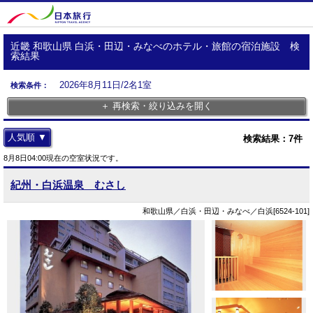
近畿 和歌山県 白浜・田辺・みなべのホテル・旅館の宿泊施設 検
索結果
2026年8月11日/2名1室
検索条件：
＋ 再検索・絞り込みを開く
人気順 ▼
検索結果：
7
件
8月8日04:00現在の空室状況です。
紀州・白浜温泉 むさし
和歌山県／白浜・田辺・みなべ／白浜[6524-101]