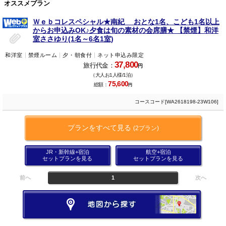
オススメプラン
Ｗｅｂコレスペシャル★南紀 おとな1名、こども1名以上
からお申込みOK♪夕食は旬の素材の会席膳★ 【禁煙】和洋
室ささゆり(1名～6名1室)
和洋室
禁煙ルーム
夕・朝食付
ネット申込み限定
37,800
旅行代金：
円
（大人お1人様/1泊）
75,600
総額：
円
コースコード[WA2618198-23W106]
プランをすべて見る
(2プラン)
JR・新幹線+宿泊
航空+宿泊
セットプランを見る
セットプランを見る
前へ
1
次へ