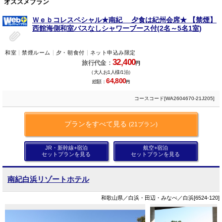
オススメプラン
Ｗｅｂコレスペシャル★南紀 夕食は紀州会席★ 【禁煙】
西館海側和室バスなしシャワーブース付(2名～5名1室)
和室
禁煙ルーム
夕・朝食付
ネット申込み限定
32,400
旅行代金：
円
（大人お1人様/1泊）
64,800
総額：
円
コースコード[WA2604670-21J205]
プランをすべて見る
(21プラン)
JR・新幹線+宿泊
航空+宿泊
セットプランを見る
セットプランを見る
南紀白浜リゾートホテル
和歌山県／白浜・田辺・みなべ／白浜[6524-120]