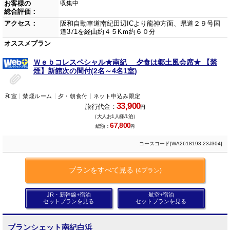
お客様の
収集中
総合評価：
アクセス：
阪和自動車道南紀田辺ICより龍神方面、県道２９号国
道371を経由約４５Kｍ約６０分
オススメプラン
Ｗｅｂコレスペシャル★南紀 夕食は郷土風会席★ 【禁
煙】新館次の間付(2名～4名1室)
和室
禁煙ルーム
夕・朝食付
ネット申込み限定
33,900
旅行代金：
円
（大人お1人様/1泊）
67,800
総額：
円
コースコード[WA2618193-23J304]
プランをすべて見る
(4プラン)
JR・新幹線+宿泊
航空+宿泊
セットプランを見る
セットプランを見る
ブランシェット南紀白浜