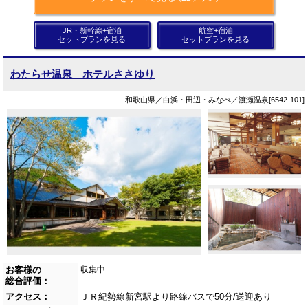
JR・新幹線+宿泊
航空+宿泊
セットプランを見る
セットプランを見る
わたらせ温泉 ホテルささゆり
和歌山県／白浜・田辺・みなべ／渡瀬温泉[6542-101]
お客様の
収集中
総合評価：
アクセス：
ＪＲ紀勢線新宮駅より路線バスで50分/送迎あり