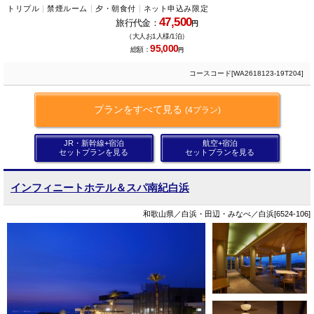
トリプル
禁煙ルーム
夕・朝食付
ネット申込み限定
47,500
旅行代金：
円
（大人お1人様/1泊）
95,000
総額：
円
コースコード[WA2618123-19T204]
プランをすべて見る
(4プラン)
JR・新幹線+宿泊
航空+宿泊
セットプランを見る
セットプランを見る
インフィニートホテル＆スパ南紀白浜
和歌山県／白浜・田辺・みなべ／白浜[6524-106]