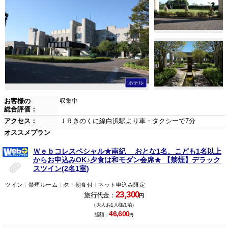
ホテル
お客様の
収集中
総合評価：
アクセス：
ＪＲきのくに線白浜駅より車・タクシーで7分
オススメプラン
Ｗｅｂコレスペシャル★南紀 おとな1名、こども1名以上
からお申込みOK♪夕食は和モダン会席★ 【禁煙】デラック
スツイン(2名1室)
ツイン
禁煙ルーム
夕・朝食付
ネット申込み限定
23,300
旅行代金：
円
（大人お1人様/1泊）
46,600
総額：
円