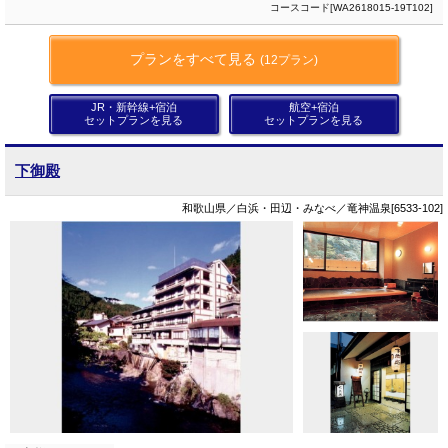
コースコード[WA2618015-19T102]
プランをすべて見る
(12プラン)
JR・新幹線+宿泊
航空+宿泊
セットプランを見る
セットプランを見る
下御殿
和歌山県／白浜・田辺・みなべ／竜神温泉[6533-102]