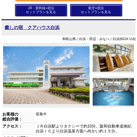
JR・新幹線+宿泊
航空+宿泊
セットプランを見る
セットプランを見る
癒しの宿 クアハウス白浜
和歌山県／白浜・田辺・みなべ／白浜[6524-116]
お客様の
収集中
総合評価：
アクセス：
ＪＲ白浜駅よりタクシーで約10分。阪和自動車道南紀
白浜ＩＣより白浜温泉方面へ向かい約１５分。