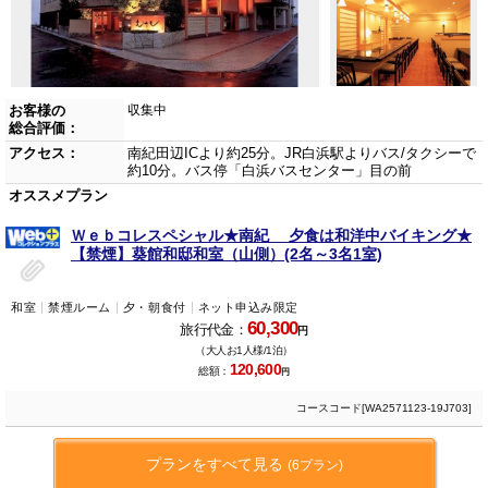
お客様の
収集中
総合評価：
アクセス：
南紀田辺ICより約25分。JR白浜駅よりバス/タクシーで
約10分。バス停「白浜バスセンター」目の前
オススメプラン
Ｗｅｂコレスペシャル★南紀 夕食は和洋中バイキング★
【禁煙】葵館和邸和室（山側）(2名～3名1室)
和室
禁煙ルーム
夕・朝食付
ネット申込み限定
60,300
旅行代金：
円
（大人お1人様/1泊）
120,600
総額：
円
コースコード[WA2571123-19J703]
プランをすべて見る
(6プラン)