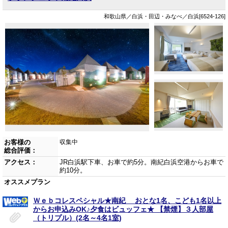
和歌山県／白浜・田辺・みなべ／白浜[6524-126]
お客様の
収集中
総合評価：
アクセス：
JR白浜駅下車、お車で約5分。南紀白浜空港からお車で
約10分。
オススメプラン
Ｗｅｂコレスペシャル★南紀 おとな1名、こども1名以上
からお申込みOK♪夕食はビュッフェ★ 【禁煙】３人部屋
（トリプル）(2名～4名1室)