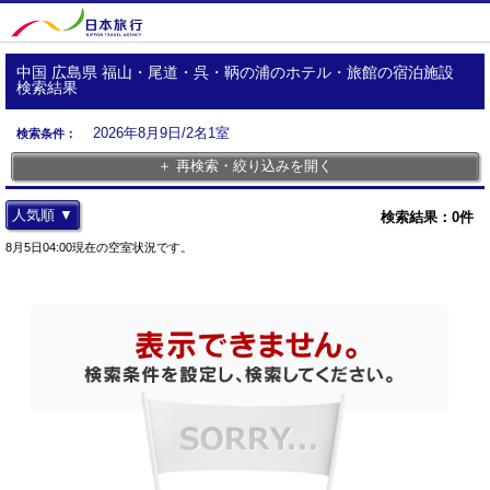
中国 広島県 福山・尾道・呉・鞆の浦のホテル・旅館の宿泊施設
検索結果
2026年8月9日/2名1室
検索条件：
＋ 再検索・絞り込みを開く
人気順 ▼
検索結果：
0
件
8月5日04:00現在の空室状況です。