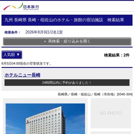
九州 長崎県 長崎・稲佐山のホテル・旅館の宿泊施設 検索結果
2026年8月9日/2名1室
検索条件：
＋ 再検索・絞り込みを開く
人気順 ▼
検索結果：
2
件
8月5日04:00現在の空室状況です。
ホテルニュー長崎
24時間以内に予約がありました！
長崎県／長崎・稲佐山／長崎（市街地）[9340-304]