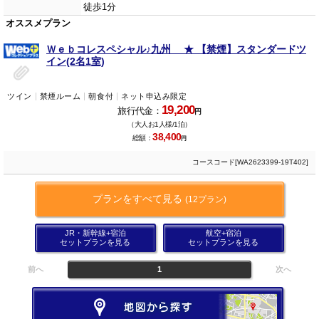
徒歩1分
オススメプラン
Ｗｅｂコレスペシャル♪九州 ★ 【禁煙】スタンダードツ
イン(2名1室)
ツイン
禁煙ルーム
朝食付
ネット申込み限定
19,200
旅行代金：
円
（大人お1人様/1泊）
38,400
総額：
円
コースコード[WA2623399-19T402]
プランをすべて見る
(12プラン)
JR・新幹線+宿泊
航空+宿泊
セットプランを見る
セットプランを見る
前へ
1
次へ