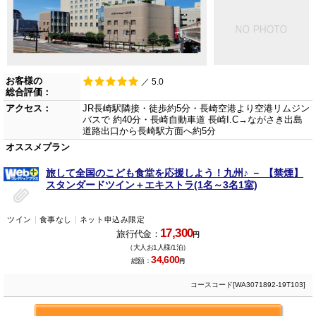
お客様の
／ 5.0
総合評価：
アクセス：
JR長崎駅隣接・徒歩約5分・長崎空港より空港リムジン
バスで 約40分・長崎自動車道 長崎I.C→ながさき出島
道路出口から長崎駅方面へ約5分
オススメプラン
旅して全国のこども食堂を応援しよう！九州♪ － 【禁煙】
スタンダードツイン＋エキストラ(1名～3名1室)
ツイン
食事なし
ネット申込み限定
17,300
旅行代金：
円
（大人お1人様/1泊）
34,600
総額：
円
コースコード[WA3071892-19T103]