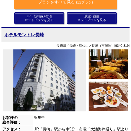
プランをすべて見る
(12プラン)
JR・新幹線+宿泊
航空+宿泊
セットプランを見る
セットプランを見る
ホテルモントレ長崎
長崎県／長崎・稲佐山／長崎（市街地）[9340-319]
お客様の
収集中
総合評価：
アクセス：
JR「長崎」駅から車5分・市電「大浦海岸通り」駅より