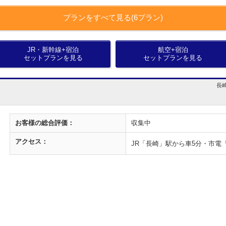
プランをすべて見る(6プラン)
JR・新幹線+宿泊
航空+宿泊
セットプランを見る
セットプランを見る
長崎
お客様の
総合評価：
収集中
アクセス：
JR「長崎」駅から車5分・市電