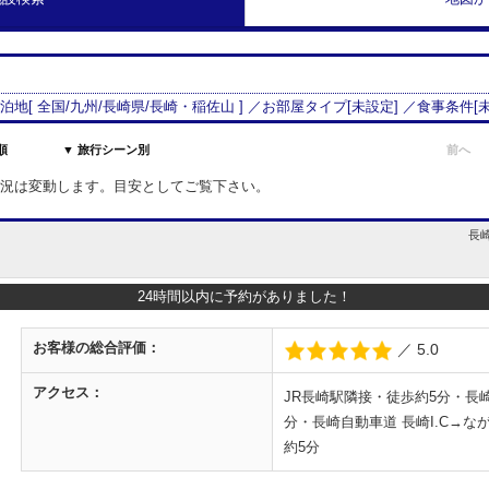
宿泊地[
全国/
九州
/
長崎県
/
長崎・稲佐山
] ／お部屋タイプ[
未設定
] ／食事条件[
順
▼ 旅行シーン別
前へ
室状況は変動します。目安としてご覧下さい。
長崎
24時間以内に予約がありました！
お客様の
総合評価：
／ 5.0
アクセス：
JR長崎駅隣接・徒歩約5分・長
分・長崎自動車道 長崎I.C→
約5分