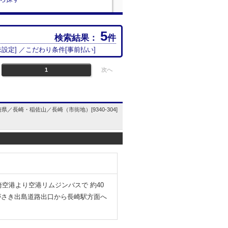
5
検索結果：
件
未設定
] ／こだわり条件[
事前払い
]
1
次へ
県／長崎・稲佐山／長崎（市街地）[9340-304]
崎空港より空港リムジンバスで 約40
ながさき出島道路出口から長崎駅方面へ