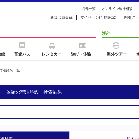
店舗一覧
オンライン旅行相談
新規会員登録
マイページ(予約確認)
割引クー
海外
旅館
高速バス
レンタカー
遊び・体験
海外ツアー
宿泊結果一覧
テル・旅館の宿泊施設 検索結果
施設検索
地図か