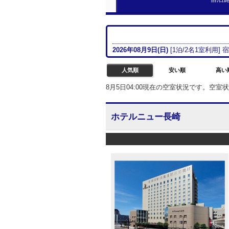
2026年08月
9日(日)
[
1
泊/
2名
1室
利用] 
人気順
安い順
高い
8月5日04:00現在の空室状況です。空
ホテルニュー長崎