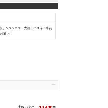
空港リムジンバス・大波止バス停下車徒
徒歩圏内！
10,400
旅行代金：
円