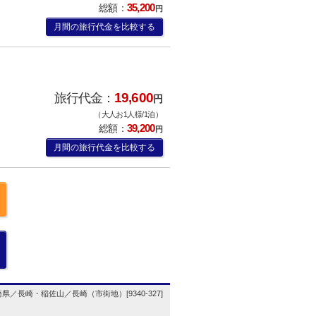
35,200
総額：
円
月間の旅行代金を比較する
19,600
旅行代金：
円
（大人お1人様/1泊）
39,200
総額：
円
月間の旅行代金を比較する
県／長崎・稲佐山／長崎（市街地）[9340-327]