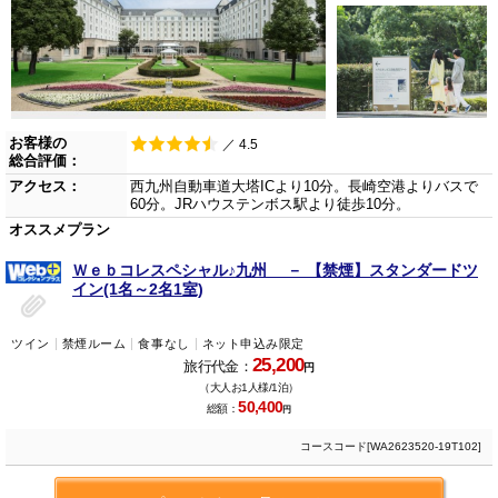
お客様の
／ 4.5
総合評価：
アクセス：
西九州自動車道大塔ICより10分。長崎空港よりバスで
60分。JRハウステンボス駅より徒歩10分。
オススメプラン
Ｗｅｂコレスペシャル♪九州 － 【禁煙】スタンダードツ
イン(1名～2名1室)
ツイン
禁煙ルーム
食事なし
ネット申込み限定
25,200
旅行代金：
円
（大人お1人様/1泊）
50,400
総額：
円
コースコード[WA2623520-19T102]