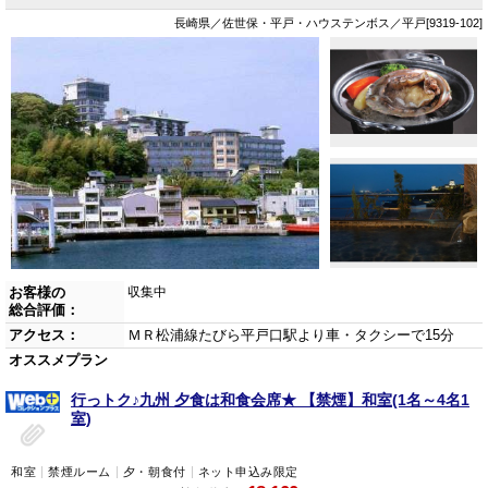
長崎県／佐世保・平戸・ハウステンボス／平戸[9319-102]
お客様の
収集中
総合評価：
アクセス：
ＭＲ松浦線たびら平戸口駅より車・タクシーで15分
オススメプラン
行っトク♪九州 夕食は和食会席★ 【禁煙】和室(1名～4名1
室)
和室
禁煙ルーム
夕・朝食付
ネット申込み限定