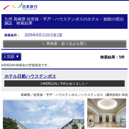
九州 長崎県 佐世保・平戸・ハウステンボスのホテル・旅館の宿泊
施設 検索結果
2026年8月11日/2名1室
検索条件：
＋ 再検索・絞り込みを開く
人気順 ▼
検索結果：
5
件
8月8日04:00現在の空室状況です。
ホテル日航ハウステンボス
24時間以内に予約がありました！
長崎県／佐世保・平戸・ハウステンボス／ハウステンボス（園外[9351-303]