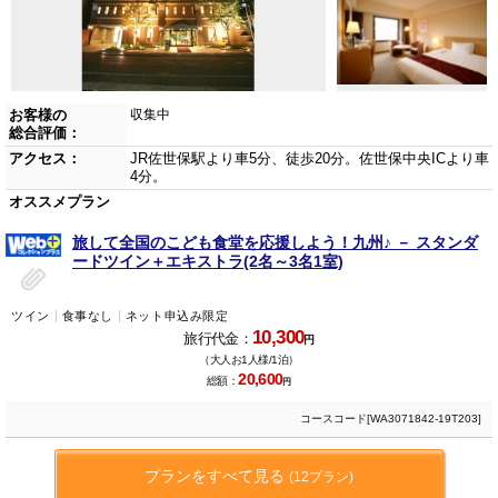
お客様の
収集中
総合評価：
アクセス：
JR佐世保駅より車5分、徒歩20分。佐世保中央ICより車
4分。
オススメプラン
旅して全国のこども食堂を応援しよう！九州♪ － スタンダ
ードツイン＋エキストラ(2名～3名1室)
ツイン
食事なし
ネット申込み限定
10,300
旅行代金：
円
（大人お1人様/1泊）
20,600
総額：
円
コースコード[WA3071842-19T203]
プランをすべて見る
(12プラン)