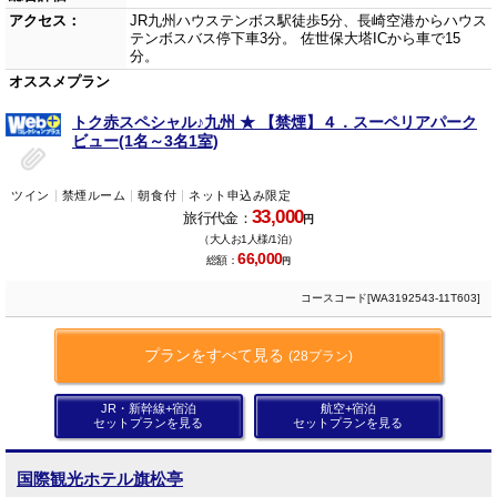
アクセス：
JR九州ハウステンボス駅徒歩5分、長崎空港からハウス
テンボスバス停下車3分。 佐世保大塔ICから車で15
分。
オススメプラン
トク赤スペシャル♪九州 ★ 【禁煙】４．スーペリアパーク
ビュー(1名～3名1室)
ツイン
禁煙ルーム
朝食付
ネット申込み限定
33,000
旅行代金：
円
（大人お1人様/1泊）
66,000
総額：
円
コースコード[WA3192543-11T603]
プランをすべて見る
(28プラン)
JR・新幹線+宿泊
航空+宿泊
セットプランを見る
セットプランを見る
国際観光ホテル旗松亭