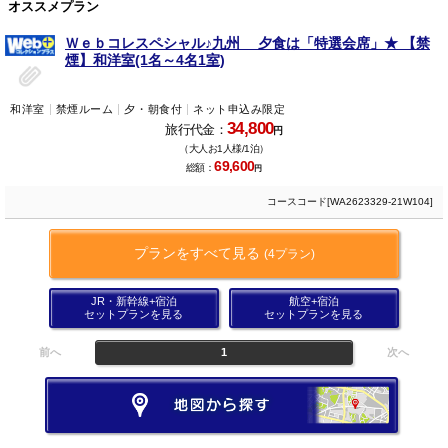
オススメプラン
Ｗｅｂコレスペシャル♪九州 夕食は「特選会席」★ 【禁
煙】和洋室(1名～4名1室)
和洋室
禁煙ルーム
夕・朝食付
ネット申込み限定
34,800
旅行代金：
円
（大人お1人様/1泊）
69,600
総額：
円
コースコード[WA2623329-21W104]
プランをすべて見る
(4プラン)
JR・新幹線+宿泊
航空+宿泊
セットプランを見る
セットプランを見る
前へ
1
次へ