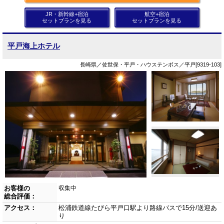
JR・新幹線+宿泊
航空+宿泊
セットプランを見る
セットプランを見る
平戸海上ホテル
長崎県／佐世保・平戸・ハウステンボス／平戸[9319-103]
お客様の
収集中
総合評価：
アクセス：
松浦鉄道線たびら平戸口駅より路線バスで15分/送迎あ
り