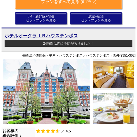
プランをすべて見る
(6プラン)
JR・新幹線+宿泊
航空+宿泊
セットプランを見る
セットプランを見る
ホテルオークラＪＲハウステンボス
24時間以内に予約がありました！
長崎県／佐世保・平戸・ハウステンボス／ハウステンボス（園外[9351-302]
お客様の
／ 4.5
総合評価：