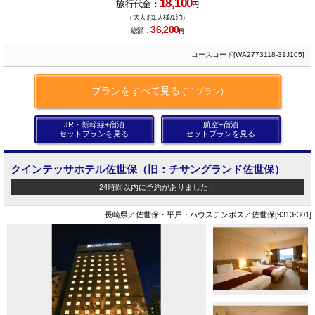
18,100
旅行代金：
円
（大人お1人様/1泊）
36,200
総額：
円
コースコード[WA2773118-31J105]
プランをすべて見る
(11プラン)
JR・新幹線+宿泊
航空+宿泊
セットプランを見る
セットプランを見る
クインテッサホテル佐世保（旧：チサングランド佐世保）
24時間以内に予約がありました！
長崎県／佐世保・平戸・ハウステンボス／佐世保[9313-301]