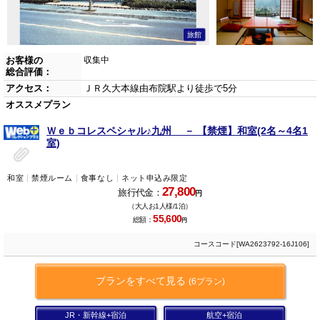
旅館
お客様の
収集中
総合評価：
アクセス：
ＪＲ久大本線由布院駅より徒歩で5分
オススメプラン
Ｗｅｂコレスペシャル♪九州 － 【禁煙】和室(2名～4名1
室)
和室
禁煙ルーム
食事なし
ネット申込み限定
27,800
旅行代金：
円
（大人お1人様/1泊）
55,600
総額：
円
コースコード[WA2623792-16J106]
プランをすべて見る
(6プラン)
JR・新幹線+宿泊
航空+宿泊