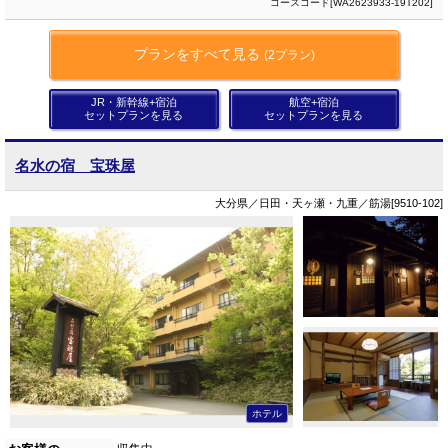
コースコード[WA2623933-19T202]
プランをすべて見る
(2プラン)
JR・新幹線+宿泊
航空+宿泊
セットプランを見る
セットプランを見る
名水の宿 宝珠屋
大分県／日田・天ヶ瀬・九重／筋湯[9510-102]
ホテル