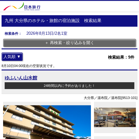
九州 大分県のホテル・旅館の宿泊施設 検索結果
2026年8月13日/2名1室
検索条件：
＋ 再検索・絞り込みを開く
人気順 ▼
検索結果：
9
件
8月10日04:00現在の空室状況です。
ゆふいん山水館
24時間以内に予約がありました！
大分県／湯布院／湯布院[9513-101]