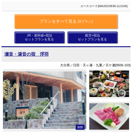
コースコード[WA2623838-11J106]
プランをすべて見る
(9プラン)
JR・新幹線+宿泊
航空+宿泊
セットプランを見る
セットプランを見る
瀬音・湯音の宿 浮羽
大分県／日田・天ヶ瀬・九重／天ケ瀬[9506-103]
旅館