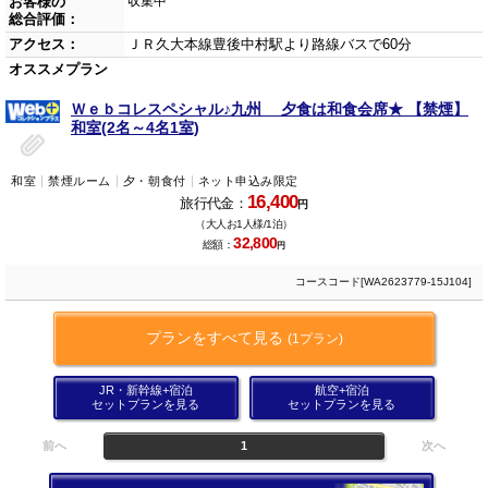
お客様の
収集中
総合評価：
アクセス：
ＪＲ久大本線豊後中村駅より路線バスで60分
オススメプラン
Ｗｅｂコレスペシャル♪九州 夕食は和食会席★ 【禁煙】
和室(2名～4名1室)
和室
禁煙ルーム
夕・朝食付
ネット申込み限定
16,400
旅行代金：
円
（大人お1人様/1泊）
32,800
総額：
円
コースコード[WA2623779-15J104]
プランをすべて見る
(1プラン)
JR・新幹線+宿泊
航空+宿泊
セットプランを見る
セットプランを見る
前へ
1
次へ