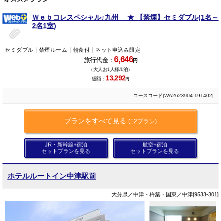
Ｗｅｂコレスペシャル♪九州 ★ 【禁煙】セミダブル(1名～
2名1室)
セミダブル
禁煙ルーム
朝食付
ネット申込み限定
6,646
旅行代金：
円
（大人お1人様/1泊）
13,292
総額：
円
コースコード[WA2623904-19T402]
プランをすべて見る
(12プラン)
JR・新幹線+宿泊
航空+宿泊
セットプランを見る
セットプランを見る
ホテルルートイン中津駅前
大分県／中津・杵築・国東／中津[9533-301]