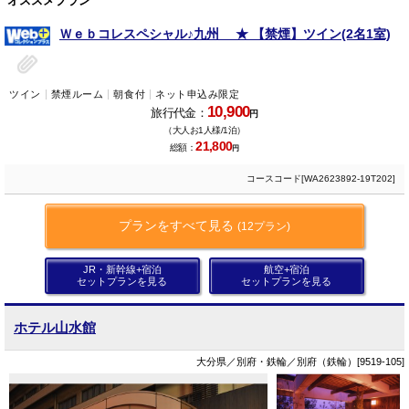
オススメプラン
Ｗｅｂコレスペシャル♪九州 ★ 【禁煙】ツイン(2名1室)
ツイン
禁煙ルーム
朝食付
ネット申込み限定
10,900
旅行代金：
円
（大人お1人様/1泊）
21,800
総額：
円
コースコード[WA2623892-19T202]
プランをすべて見る
(12プラン)
JR・新幹線+宿泊
航空+宿泊
セットプランを見る
セットプランを見る
ホテル山水館
大分県／別府・鉄輪／別府（鉄輪）[9519-105]