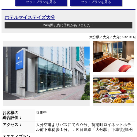
セットプランを見る
セットプランを見る
ホテルマイステイズ大分
24時間以内に予約がありました！
大分県／大分／大分[9532-314]
お客様の
収集中
総合評価：
アクセス：
大分空港よりバスにて６０分、荷揚町ロイネットホテ
ル前下車徒歩１分。ＪＲ日豊線「大分駅」下車徒歩8分
オススメプラン