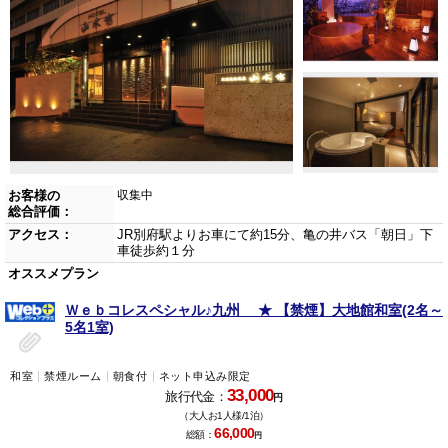
お客様の
収集中
総合評価：
アクセス：
JR別府駅よりお車にて約15分、亀の井バス「朝日」下
車徒歩約１分
オススメプラン
Ｗｅｂコレスペシャル♪九州 ★ 【禁煙】大地館和室(2名～
5名1室)
和室
禁煙ルーム
朝食付
ネット申込み限定
33,000
旅行代金：
円
（大人お1人様/1泊）
66,000
総額：
円