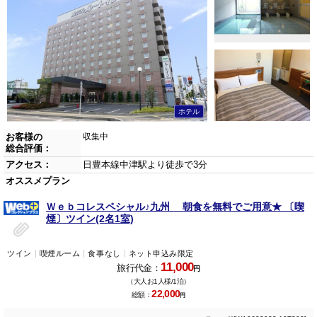
ホテル
お客様の
収集中
総合評価：
アクセス：
日豊本線中津駅より徒歩で3分
オススメプラン
Ｗｅｂコレスペシャル♪九州 朝食を無料でご用意★ 〔喫
煙〕ツイン(2名1室)
ツイン
喫煙ルーム
食事なし
ネット申込み限定
11,000
旅行代金：
円
（大人お1人様/1泊）
22,000
総額：
円