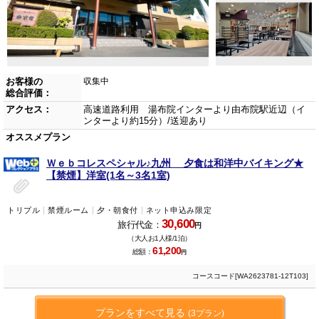
お客様の
収集中
総合評価：
アクセス：
高速道路利用 湯布院インターより由布院駅近辺（イ
ンターより約15分）/送迎あり
オススメプラン
Ｗｅｂコレスペシャル♪九州 夕食は和洋中バイキング★
【禁煙】洋室(1名～3名1室)
トリプル
禁煙ルーム
夕・朝食付
ネット申込み限定
30,600
旅行代金：
円
（大人お1人様/1泊）
61,200
総額：
円
コースコード[WA2623781-12T103]
プランをすべて見る
(3プラン)