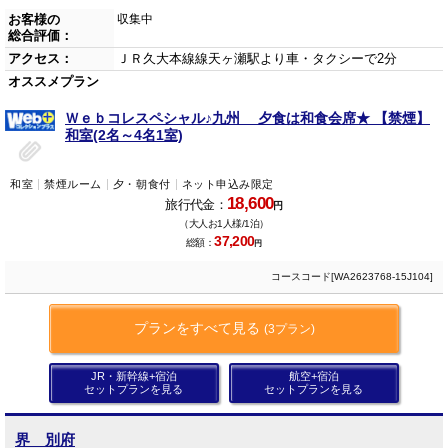
お客様の
収集中
総合評価：
アクセス：
ＪＲ久大本線線天ヶ瀬駅より車・タクシーで2分
オススメプラン
Ｗｅｂコレスペシャル♪九州 夕食は和食会席★ 【禁煙】
和室(2名～4名1室)
和室
禁煙ルーム
夕・朝食付
ネット申込み限定
18,600
旅行代金：
円
（大人お1人様/1泊）
37,200
総額：
円
コースコード[WA2623768-15J104]
プランをすべて見る
(3プラン)
JR・新幹線+宿泊
航空+宿泊
セットプランを見る
セットプランを見る
界 別府