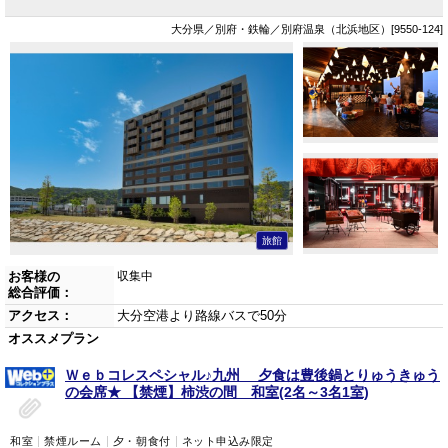
大分県／別府・鉄輪／別府温泉（北浜地区）[9550-124]
旅館
お客様の
収集中
総合評価：
アクセス：
大分空港より路線バスで50分
オススメプラン
Ｗｅｂコレスペシャル♪九州 夕食は豊後鍋とりゅうきゅう
の会席★ 【禁煙】柿渋の間 和室(2名～3名1室)
和室
禁煙ルーム
夕・朝食付
ネット申込み限定