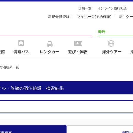
店舗一覧
オンライン旅行相談
新規会員登録
マイページ(予約確認)
割引クー
海外
旅館
高速バス
レンタカー
遊び・体験
海外ツアー
宿泊結果一覧
ホテル・旅館の宿泊施設 検索結果
施設検索
地図か