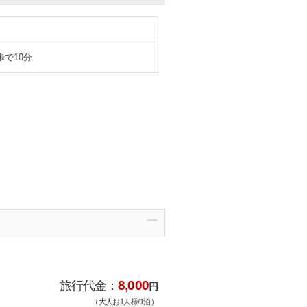
で10分
8,000
旅行代金：
円
（大人お1人様/1泊）