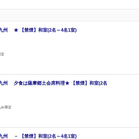
州 ★ 【禁煙】和室(2名～4名1室)
限定
九州 夕食は薩摩郷土会席料理★ 【禁煙】和室(2名
込み限定
州 － 【禁煙】和室(2名～4名1室)