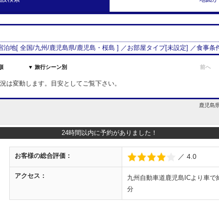
 宿泊地[
全国/
九州
/
鹿児島県
/
鹿児島・桜島
] ／お部屋タイプ[
未設定
] ／食事条
順
▼ 旅行シーン別
前へ
室状況は変動します。目安としてご覧下さい。
鹿児島県
24時間以内に予約がありました！
お客様の
総合評価：
／ 4.0
アクセス：
九州自動車道鹿児島ICより車で約
分