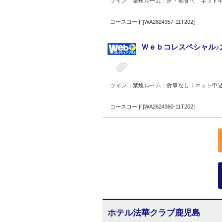
ツイン
禁煙ルーム
夕・朝食付
ネット
コースコード[WA2624357-11T202]
Ｗｅｂコレスペシャル♪
ツイン
禁煙ルーム
食事なし
ネット申
コースコード[WA2624360-11T202]
ホテル法華クラブ鹿児島