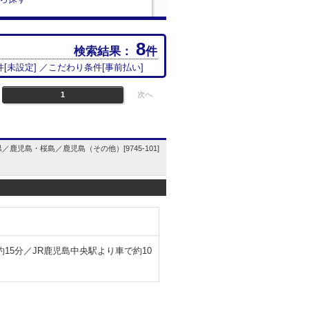
8
検索結果：
件
件[
未設定
] ／こだわり条件[
事前払い
]
1
次へ
／鹿児島・桜島／鹿児島（その他）[9745-101]
15分／JR鹿児島中央駅より車で約10