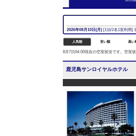
2026年08月
10日(月)
[
1
泊/
2名
1室
利用]
人気順
安い順
高い
8月7日04:00現在の空室状況です。空
鹿児島サンロイヤルホテル