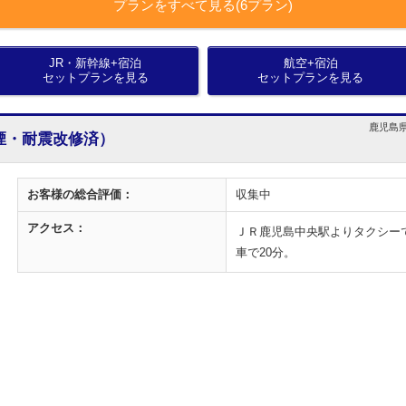
プランをすべて見る(6プラン)
JR・新幹線+宿泊
航空+宿泊
セットプランを見る
セットプランを見る
鹿児島県
煙・耐震改修済）
お客様の
総合評価：
収集中
アクセス：
ＪＲ鹿児島中央駅よりタクシーで
車で20分。