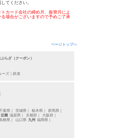
認してください。
ットカード会社の締め月、振替月によ
かる場合がございますので予めご了承
ページトップへ
遊ぷらざ（クーポン）
ルーズ
｜
鉄道
覧
千葉県
｜
茨城県
｜
栃木県
｜
群馬県
｜
近畿
滋賀県
｜
京都府
｜
大阪府
｜
島根県
｜
山口県
九州
福岡県
｜