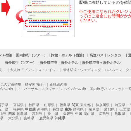
歴欄に移動しているのを確
※ご使用になられたクレジ
ってはご返金にお時間がか
ください。
JR＋宿泊
｜
国内旅行（ツアー）
｜
旅館・ホテル（宿泊）
｜
高速バス
｜
レンタカー
｜
海外旅行（ツアー）
｜
海外航空券
｜
海外ホテル
｜
海外航空券＋海外ホテル
ら」
｜
大人旅「プレシャス・エイジ」
｜
海外挙式・ウェディング
｜
ハネムーン
｜
ク
人気の定番特集
｜
格安国内旅行
｜
新幹線の旅
®への旅
｜
ユニバーサル・スタジオ・ジャパン®への旅
｜
国内旅行パンフレット一
岩手県
｜
宮城県
｜
秋田県
｜
山形県
｜
福島県
関東
東京都
｜
神奈川県
｜
埼玉県
｜
石川県
｜
福井県
甲信越
新潟県
｜
長野県
東海
静岡県
｜
岐阜県
｜
愛知県
｜
三重県
山県
四国
徳島県
｜
高知県
｜
香川県
｜
愛媛県
中国
岡山県
｜
広島県
｜
鳥取県
｜
県
｜
大分県
｜
宮崎県
｜
鹿児島県
沖縄県