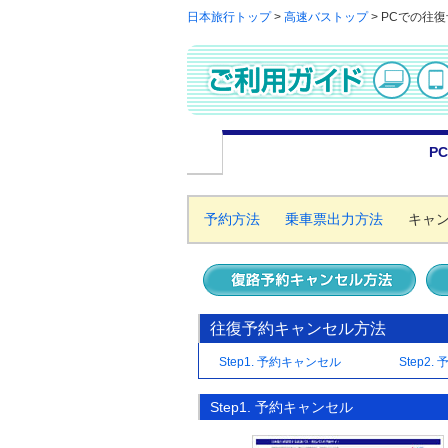
日本旅行トップ
>
高速バストップ
>
PCでの往
PC
予約方法
乗車票出力方法
キャ
往復予約キャンセル方法
Step1. 予約キャンセル
Step2.
Step1. 予約キャンセル