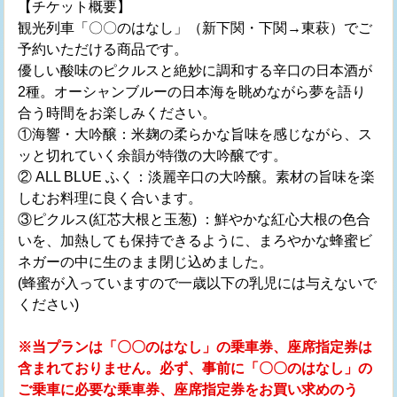
【チケット概要】
観光列車「〇〇のはなし」（新下関・下関→東萩）でご
予約いただける商品です。
優しい酸味のピクルスと絶妙に調和する辛口の日本酒が
2種。オーシャンブルーの日本海を眺めながら夢を語り
合う時間をお楽しみください。
①海響・大吟醸：米麹の柔らかな旨味を感じながら、ス
ッと切れていく余韻が特徴の大吟醸です。
② ALL BLUE ふく：淡麗辛口の大吟醸。素材の旨味を楽
しむお料理に良く合います。
③ピクルス(紅芯大根と玉葱) ：鮮やかな紅心大根の色合
いを、加熱しても保持できるように、まろやかな蜂蜜ビ
ネガーの中に生のまま閉じ込めました。
(蜂蜜が入っていますので一歳以下の乳児には与えないで
ください)
※当プランは「〇〇のはなし」の乗車券、座席指定券は
含まれておりません。必ず、事前に「〇〇のはなし」の
ご乗車に必要な乗車券、座席指定券をお買い求めのう