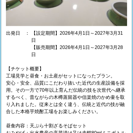
出発日 ：
【設定期間】2026年4月1日～2027年3月31
日
【販売期間】2026年4月1日～2027年3月28
日
【チケット概要】
工場見学と昼食・お土産がセットになったプラン。
安心・安全、品質にこだわり抜いた近代の生産設備を採
用。その一方で70年以上育んだ伝統の技を次世代へ継承
するべく、昔ながらの木樽蒸留器や信楽焼のかめ壷を取
り入れました。従来とは全く違う、伝統と近代の技が融
合した本格芋焼酎工場をお楽しみください。
昼食内容：天ぷら十割ざるそばセット
おみやげ：出水農産の高菜漬け又は赤鶴80mlミニボトル