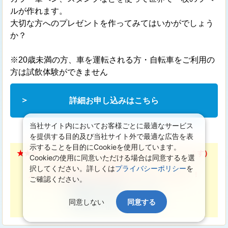
ルが作れます。
大切な方へのプレゼントを作ってみてはいかがでしょう
か？
※20歳未満の方、車を運転される方・自転車をご利用の
方は試飲体験ができません
詳細お申し込みはこちら
当社サイト内においてお客様ごとに最適なサービス
を提供する目的及び当社サイト外で最適な広告を表
示することを目的にCookieを使用しています。
★★★JR＋宿泊セットプランのご案内（別予約となります）
Cookieの使用に同意いただける場合は同意するを選
★★★
択してください。詳しくは
プライバシーポリシー
を
人吉の宿と新幹線・特急をまとめておトクに予約！！
ご確認ください。
●関西発JR+宿泊セットプラン
●中国発JR+宿泊セットプラン
同意しない
同意する
●九州発JR+宿泊セットプラン