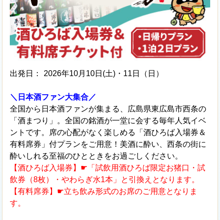
出発日：
2026年10月10日(土)・11日（日）
＼日本酒ファン大集合／
全国から日本酒ファンが集まる、広島県東広島市西条の
「酒まつり」。全国の銘酒が一堂に会する毎年人気イベ
ントです。席の心配がなく楽しめる「酒ひろば入場券＆
有料席券」付プランをご用意！美酒に酔い、西条の街に
酔いしれる至福のひとときをお過ごしください。
【酒ひろば入場券】☛「試飲用酒ひろば限定お猪口・試
飲券（8枚）・やわらぎ水1本」と引換えとなります。
【有料席券】☛立ち飲み形式のお席のご用意となりま
す。