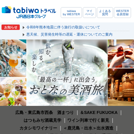
tabiwa
マイ
よくある
WESTER
by WESTER
ページ
質問
会員登録
令和8年熊本地震に伴う旅行の取扱いについて
お知らせ
悪天候、災害発生時等の遅延・運休についてのご案内
広島・東広島市西条 酒まつり
＆SAKE FUKUOKA
はつもみぢ酒蔵見学
ワイン列車で行く新見
カタシモワイナリー
＜鹿児島・出水＞出水酒造