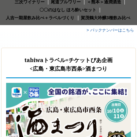
三次ワイナリー
尾道ブルワリー
＜熊本＞通潤酒造
〇〇のはなし ほろ酔いセット
人吉一期屋飲み比べ＋ラベルづくり
賀茂鶴大吟醸3種飲み比べ
> バックナンバーはこちら
tabiwaトラベル×チケットぴあ企画
<広島・東広島市西条>酒まつり