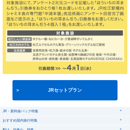
JRセットプラン
JR・新幹線パック特集
tabiwaスペシャル
tabiwa得
おすすめ国内旅行特集
日帰りTrip
駅プラン
動け、好奇心。特集