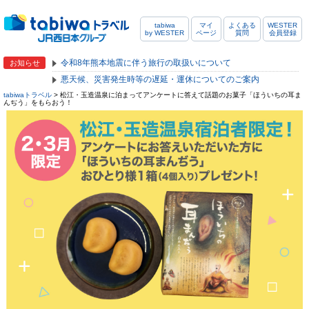
tabiwa
マイ
よくある
WESTER
by WESTER
ページ
質問
会員登録
令和8年熊本地震に伴う旅行の取扱いについて
お知らせ
悪天候、災害発生時等の遅延・運休についてのご案内
tabiwaトラベル
> 松江・玉造温泉に泊まってアンケートに答えて話題のお菓子「ほういちの耳ま
んぢう」をもらおう！