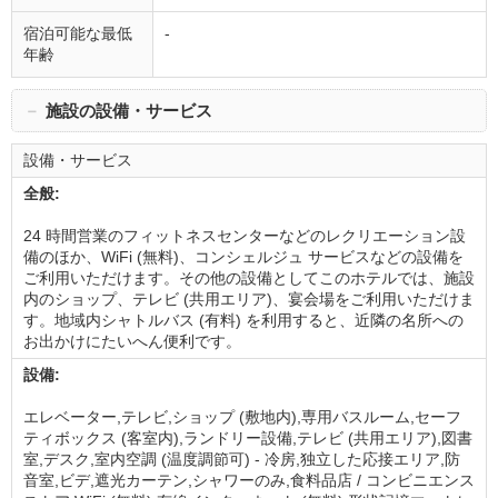
宿泊可能な最低
-
年齢
－
施設の設備・サービス
設備・サービス
全般:
24 時間営業のフィットネスセンターなどのレクリエーション設
備のほか、WiFi (無料)、コンシェルジュ サービスなどの設備を
ご利用いただけます。その他の設備としてこのホテルでは、施設
内のショップ、テレビ (共用エリア)、宴会場をご利用いただけま
す。地域内シャトルバス (有料) を利用すると、近隣の名所への
お出かけにたいへん便利です。
設備:
エレベーター,テレビ,ショップ (敷地内),専用バスルーム,セーフ
ティボックス (客室内),ランドリー設備,テレビ (共用エリア),図書
室,デスク,室内空調 (温度調節可) - 冷房,独立した応接エリア,防
音室,ビデ,遮光カーテン,シャワーのみ,食料品店 / コンビニエンス