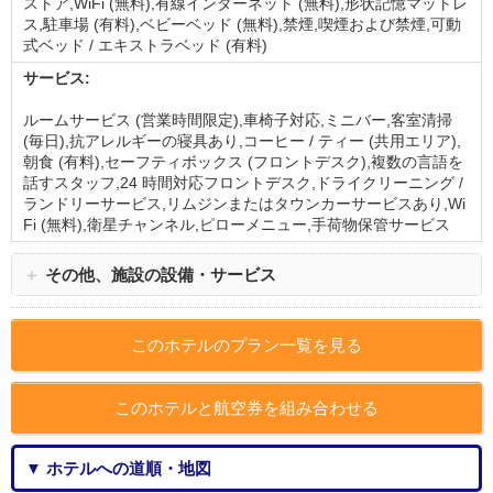
ストア,WiFi (無料),有線インターネット (無料),形状記憶マットレ
ス,駐車場 (有料),ベビーベッド (無料),禁煙,喫煙および禁煙,可動
式ベッド / エキストラベッド (有料)
サービス:
ルームサービス (営業時間限定),車椅子対応,ミニバー,客室清掃
(毎日),抗アレルギーの寝具あり,コーヒー / ティー (共用エリア),
朝食 (有料),セーフティボックス (フロントデスク),複数の言語を
話すスタッフ,24 時間対応フロントデスク,ドライクリーニング /
ランドリーサービス,リムジンまたはタウンカーサービスあり,Wi
Fi (無料),衛星チャンネル,ピローメニュー,手荷物保管サービス
＋
その他、施設の設備・サービス
このホテルのプラン一覧を見る
このホテルと航空券を組み合わせる
▼ ホテルへの道順・地図