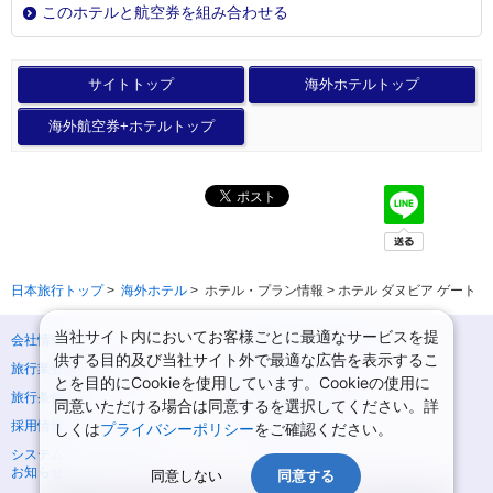
このホテルと航空券を組み合わせる
サイトトップ
海外ホテルトップ
海外航空券+ホテルトップ
日本旅行トップ
>
海外ホテル
>
ホテル・プラン情報 > ホテル ダヌビア ゲート
当社サイト内においてお客様ごとに最適なサービスを提
会社情報
プライバシーポリシー
供する目的及び当社サイト外で最適な広告を表示するこ
旅行業登録票・約款
規約集
とを目的にCookieを使用しています。Cookieの使用に
旅行条件書
ニュースリリース
同意いただける場合は同意するを選択してください。詳
採用情報
サイトマップ
しくは
プライバシーポリシー
をご確認ください。
システムメンテナンスの
お知らせ
同意しない
同意する