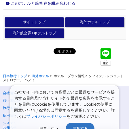
このホテルと航空券を組み合わせる
サイトトップ
海外ホテルトップ
海外航空券+ホテルトップ
日本旅行トップ
>
海外ホテル
>
ホテル・プラン情報 > ソフィテル レジェンド
メトロポール ハノイ
当社サイト内においてお客様ごとに最適なサービスを提
会社情報
プライバシーポリシー
供する目的及び当社サイト外で最適な広告を表示するこ
旅行業登録票・約款
規約集
とを目的にCookieを使用しています。Cookieの使用に
旅行条件書
ニュースリリース
同意いただける場合は同意するを選択してください。詳
採用情報
サイトマップ
しくは
プライバシーポリシー
をご確認ください。
システムメンテナンスの
お知らせ
同意しない
同意する