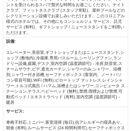
ントを受けられるスパで贅沢な時間をお過ごしください。ナイト
クラブ、フィットネスクラブ (スタッフ常駐)、屋外プールなどの
レクリエーション設備でお楽しみいただけます。このコロニアル
様式のホテルでは、その他にもコンシェルジュ サービス、託児
サービス (有料)、ギフトショップ / ニューススタンドをご利用い
ただけます。
設備:
エレベーター,美容室,ギフトショップまたはニューススタンド,シ
ョップ (敷地内),冷蔵庫,専用バスルーム,シーリングファン,ラン
ドリー設備,庭園,デスク,室内空調 (温度調節可) - 冷房,防音室,ス
チームサウナ,ビデ,遮光カーテン,シャワーのみ,シャワー、浴槽
別,シャワー付き浴槽,セーフティボックス (客室内、ノートパソ
コン収容可能),WiFi (無料),ピロートップ マットレス,レインシャ
ワー,トルコ式風呂 / ハマム,浴槽またはシャワー,コンピュータ ス
テーション,テラス,ベビーベッド (無料),禁煙,喫煙および禁煙,可
動式ベッド / エキストラベッド (有料),室内空調 (温度調節可) -
暖房
サービス:
車椅子対応,ミニバー,客室清掃 (毎日),抗アレルギーの寝具あり,
朝食 (有料),ルームサービス (24 時間利用可),セーフティボックス