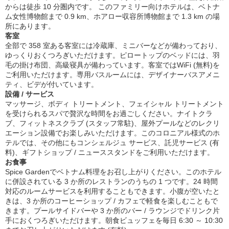
からは徒歩 10 分圏内です。 このファミリー向けホテルは、ベトナ
ム女性博物館まで 0.9 km、ホアロー収容所博物館まで 1.3 km の場
所にあります。
客室
全部で 358 室ある客室には冷蔵庫、ミニバーなどが備わっており、
ゆっくりおくつろぎいただけます。ピロートップのベッドには、羽
毛の掛け布団、高級寝具が備わっています。客室ではWiFi (無料)を
ご利用いただけます。専用バスルームには、デザイナーバスアメニ
ティ、ビデが付いています。
設備 / サービス
マッサージ、ボディ トリートメント、フェイシャル トリートメント
を受けられるスパで贅沢な時間をお過ごしください。ナイトクラ
ブ、フィットネスクラブ (スタッフ常駐)、屋外プールなどのレクリ
エーション設備でお楽しみいただけます。このコロニアル様式のホ
テルでは、その他にもコンシェルジュ サービス、託児サービス (有
料)、ギフトショップ / ニューススタンドをご利用いただけます。
お食事
Spice Gardenでベトナム料理をお召し上がりください。このホテル
に併設されている 3 か所のレストランのうちの 1 つです。24 時間
対応のルームサービスを利用することもできます。小腹が空いたと
きは、3 か所のコーヒーショップ / カフェで軽食を楽しむこともで
きます。プールサイドバーや 3 か所のバー / ラウンジでドリンク片
手におくつろぎいただけます。朝食ビュッフェを毎日 6:30 ～ 10:30