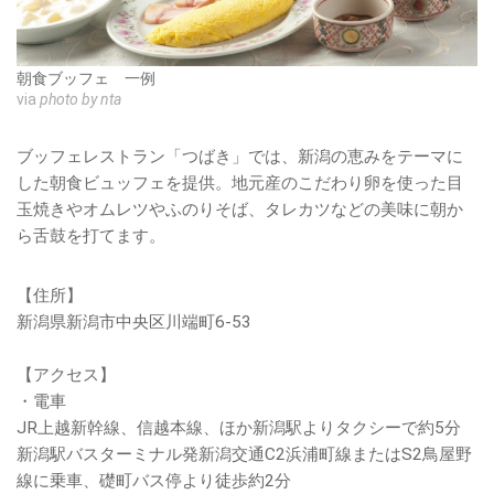
朝食ブッフェ 一例
via
photo by nta
ブッフェレストラン「つばき」では、新潟の恵みをテーマに
した朝食ビュッフェを提供。地元産のこだわり卵を使った目
玉焼きやオムレツやふのりそば、タレカツなどの美味に朝か
ら舌鼓を打てます。
【住所】
新潟県新潟市中央区川端町6-53
【アクセス】
・電車
JR上越新幹線、信越本線、ほか新潟駅よりタクシーで約5分
新潟駅バスターミナル発新潟交通C2浜浦町線またはS2鳥屋野
線に乗車、礎町バス停より徒歩約2分