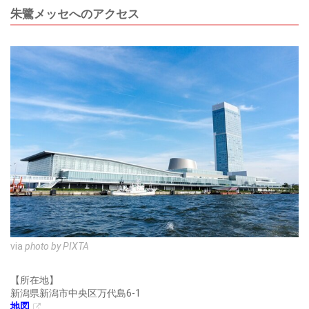
朱鷺メッセへのアクセス
via
photo by PIXTA
【所在地】
新潟県新潟市中央区万代島6-1
地図