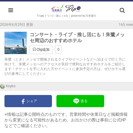
Tripa(トリパ)～旅に＋αを｜powered by 日本旅行
2026年6月29日 更新
165 view
コンサート・ライブ・推し活にも！朱鷺メッ
セ周辺のおすすめホテル
0
Clip追加
朱鷺（とき）メッセで開催されるライブやイベントなどへ泊まりで行く方に
向けて、朱鷺メッセへのアクセスが良好で便利なおすすめホテルをご紹介し
ます！チケットを手に入れた方やイベントに参加予定の方は、ぜひホテル選
びの参考にしてください♪
Keyko
シェア
送る
※情報は記事公開時点のものです。営業時間や休業日など掲載情報
から変更になる可能性があるため、お出かけの際は事前に公式HP
などでご確認ください。