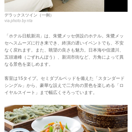
デラックスツイン（一例）
via
photo by nta
「ホテル日航新潟」は、朱鷺メッセ併設のホテル。朱鷺メッ
セへスムーズに行き来でき、終演の遅いイベントでも、不安
なく戻れます。また、眺望の良さも魅力。日本海や信濃川、
五頭連峰（ごずれんぽう）、新潟市街など、方角によって異
なる景色を楽しめます。
客室は15タイプ。セミダブルベッドを備えた「スタンダード
シングル」から、豪華な設えで二方向の景色を楽しめる「ロ
イヤルスイート」まで幅広くそろっています。