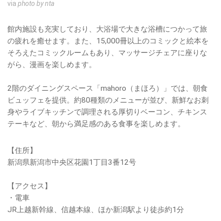
via
photo by nta
館内施設も充実しており、大浴場で大きな浴槽につかって旅
の疲れを癒せます。また、15,000冊以上のコミックと絵本を
そろえたコミックルームもあり、マッサージチェアに座りな
がら、漫画を楽しめます。
2階のダイニングスペース「mahoro（まほろ）」では、朝食
ビュッフェを提供。約80種類のメニューが並び、新鮮なお刺
身やライブキッチンで調理される厚切りベーコン、チキンス
テーキなど、朝から満足感のある食事を楽しめます。
【住所】
新潟県新潟市中央区花園1丁目3番12号
【アクセス】
・電車
JR上越新幹線、信越本線、ほか新潟駅より徒歩約1分