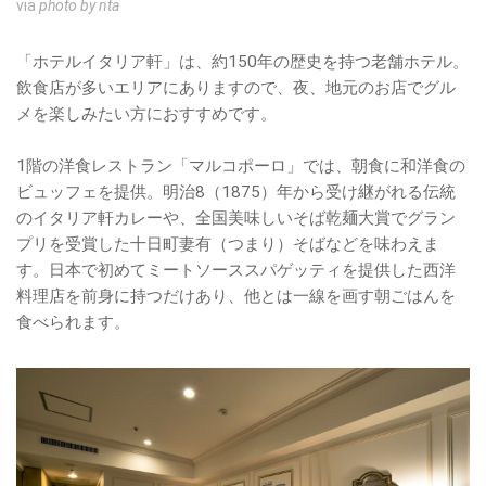
via
photo by nta
「ホテルイタリア軒」は、約150年の歴史を持つ老舗ホテル。
飲食店が多いエリアにありますので、夜、地元のお店でグル
メを楽しみたい方におすすめです。
1階の洋食レストラン「マルコポーロ」では、朝食に和洋食の
ビュッフェを提供。明治8（1875）年から受け継がれる伝統
のイタリア軒カレーや、全国美味しいそば乾麺大賞でグラン
プリを受賞した十日町妻有（つまり）そばなどを味わえま
す。日本で初めてミートソーススパゲッティを提供した西洋
料理店を前身に持つだけあり、他とは一線を画す朝ごはんを
食べられます。