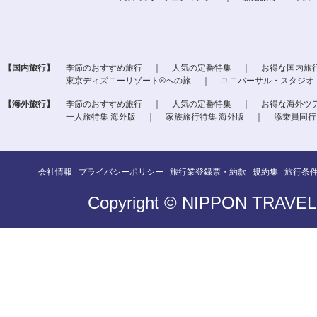
【国内旅行】
季節のおすすめ旅行
｜
人気の定番特集
｜
お得な国内旅
東京ディズニーリゾート®への旅
｜
ユニバーサル・スタジオ
【海外旅行】
季節のおすすめ旅行
｜
人気の定番特集
｜
お得な海外ツ
一人旅特集 海外版
｜
家族旅行特集 海外版
｜
添乗員同行
会社情報
プライバシーポリシー
旅行業登録票・約款
規約集
旅行条
Copyright © NIPPON TRAVEL A