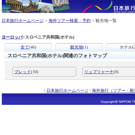
日本旅行ホームページ
>
海外ツアー検索・予約
> 観光地一覧
ヨーロッパ
>
スロベニア共和国(ホテル)
全て
(46)
観光地
(1)
ホテル
(
スロベニア共和国(ホテル)関連のフォトマップ
ブレッド
(10)
リュブリャーナ
(8)
|
日本旅行ホームページ
|
海外旅行（ツアー・航