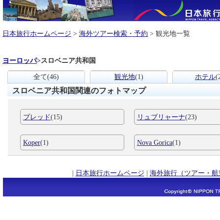
日本旅行ホームページ
>
海外ツアー検索・予約
> 観光地一覧
ヨーロッパ
>
スロベニア共和国
全て
(46)
観光地
(1)
ホテル
(
スロベニア共和国関連のフォトマップ
ブレッド
(15)
リュブリャーナ
(23)
Koper
(1)
Nova Gorica
(1)
|
日本旅行ホームページ
|
海外旅行（ツアー・航