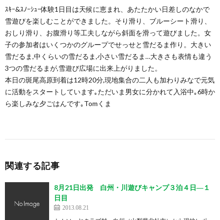
ｽｷｰ&ｽﾉｰｼｭｰ体験1日目は天候に恵まれ、あたたかい日差しのなかで
雪遊びを楽しむことができました。そり滑り、ブルーシート滑り、
おしり滑り、お腹滑り等工夫しながら斜面を滑って遊びました。女
子の参加者はいくつかのグループでせっせと雪だるま作り。大きい
雪だるま,中くらいの雪だるま,小さい雪だるま…大きさも表情も違う
3つの雪だるまが,雪遊び広場に出来上がりました。
本日の斑尾高原到着は12時20分,現地集合の二人も加わりみなで元気
に活動をスタートしています｡ただいま男女に分かれて入浴中｡6時か
ら楽しみな夕ごはんです｡Tomくま
関連する記事
8月21日出発 白州・川遊びキャンプ３泊４日―１
日目
2013.08.21