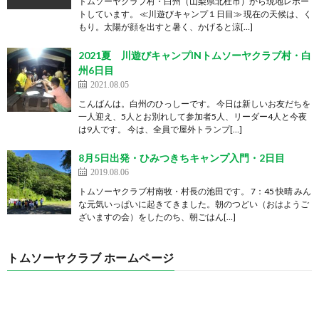
トムソーヤクラブ村・白州（山梨県北杜市）から現地レポー
トしています。 ≪川遊びキャンプ１日目≫ 現在の天候は、く
もり。太陽が顔を出すと暑く、かげると涼[…]
2021夏 川遊びキャンプINトムソーヤクラブ村・白
州6日目
2021.08.05
こんばんは。白州のひっしーです。 今日は新しいお友だちを
一人迎え、5人とお別れして参加者5人、リーダー4人と今夜
は9人です。 今は、全員で屋外トランプ[…]
8月5日出発・ひみつきちキャンプ入門・2日目
2019.08.06
トムソーヤクラブ村南牧・村長の池田です。 7：45 快晴 みん
な元気いっぱいに起きてきました。朝のつどい（おはようご
ざいますの会）をしたのち、朝ごはん[…]
トムソーヤクラブ ホームページ