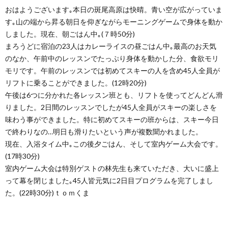
おはようございます｡本日の斑尾高原は快晴。青い空が広がっていま
す｡山の端から昇る朝日を仰ぎながらモーニングゲームで身体を動か
しました。現在、朝ごはん中｡(７時50分)
まろうどに宿泊の23人はカレーライスの昼ごはん中｡最高のお天気
のなか、午前中のレッスンでたっぷり身体を動かした分、食欲モリ
モリです。午前のレッスンでは初めてスキーの人を含め45人全員が
リフトに乗ることができました。(12時20分)
午後は6つに分かれた各レッスン班とも、リフトを使ってどんどん滑
りました。2日間のレッスンでしたが45人全員がスキーの楽しさを
味わう事ができました。特に初めてスキーの班からは、スキー今日
で終わりなの…明日も滑りたいという声が複数聞かれました。
現在、入浴タイム中｡この後夕ごはん、そして室内ゲーム大会です。
(17時30分)
室内ゲーム大会は特別ゲストの林先生も来ていただき、大いに盛上
って幕を閉じました｡45人皆元気に2日目プログラムを完了しまし
た。(22時30分)ｔｏｍくま