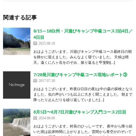
関連する記事
8/15～18白州・川遊びキャンプ中級コース3泊4日／
4日目
2025.08.18
おはようございます。川遊びキャンプ中級コース最終日の朝
を静かに迎えました。みんなよく寝ていました。 天候は晴
天。遠くに八ヶ岳をのぞみ、振り返ると甲斐駒[…]
7/28発川遊びキャンプ中級コース現地レポート③
2017.07.30
おはようございます。昨夜(2日目の夜)は中の森の探検となり
ました。虫の声がいつも以上に大きく聞こえました。 朝まで
降ったり止んだりを繰り返していました[…]
8月5日〜8月7日川遊びキャンプ入門コース2日目
2024.08.06
おはようございます。村長のひっしーです。 夜中から降り続
いた雨は起床時間に上がりました。雲間から青空がのぞいて