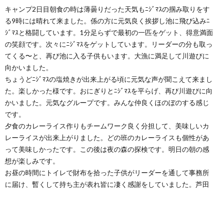
キャンプ2日目朝食の時は薄曇りだった天気もﾆｼﾞﾏｽの掴み取りをす
る9時には晴れて来ました。係の方に元気良く挨拶し池に飛び込みﾆ
ｼﾞﾏｽと格闘しています。1分足らずで最初の一匹をゲット、得意満面
の笑顔です。次々にﾆｼﾞﾏｽをゲットしています。リーダーの分も取っ
てくる〜と、再び池に入る子供もいます。大漁に満足して川遊びに
向かいました。
ちょうどﾆｼﾞﾏｽの塩焼きが出来上がる頃に元気な声が聞こえて来まし
た。楽しかった様です。おにぎりとﾆｼﾞﾏｽを平らげ、再び川遊びに向
かいました。元気なグループです。みんな仲良くほのぼのする感じ
です。
夕食のカレーライス作りもチームワーク良く分担して、美味しいカ
レーライスが出来上がりました。どの班のカレーライスも個性があ
って美味しかったです。この後は夜の森の探検です。明日の朝の感
想が楽しみです。
お昼の時間にトイレで財布を拾った子供がリーダーを通して事務所
に届け、暫くして持ち主が表れ皆に凄く感謝をしていました。芦田