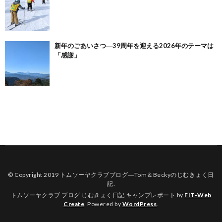
新年のごあいさつ―39周年を迎える2026年のテーマは
「感謝」
© Copyright 2019
トムソーヤクラブブログ―Tom＆Beckyのじむきょく日
記
.
トムソーヤクラブ ブログ じむきょく日記 キャンプレポート by
FIT-Web
Create
. Powered by
WordPress
.