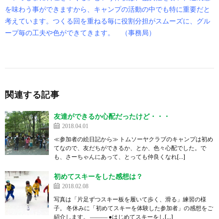
を味わう事ができますから、キャンプの活動の中でも特に重要だと
考えています。つくる回を重ねる毎に役割分担がスムーズに、グル
ープ毎の工夫や色ができてきます。
（事務局）
関連する記事
友達ができるか心配だったけど・・・
2018.04.01
≪参加者の絵日記から≫ トムソーヤクラブのキャンプは初め
てなので、友だちができるか、とか、色々心配でした。で
も、さーちゃんにあって、とっても仲良くなれ[…]
初めてスキーをした感想は？
2018.02.08
写真は「片足ずつスキー板を履いて歩く、滑る」練習の様
子。 冬休みに「初めてスキーを体験した参加者」の感想をご
紹介します。 ――― ●はじめてスキーをし[…]