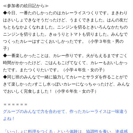
≪参加者の絵日記から≫
◆今日、一番たのしかったのはカレーライスつくりです。まきわり
はさいしょできなそうだったけど、うまくできました。はんの友だ
ちともなかよくなれました。ニンジンを切るときいろんなかたちの
ニンジンを切りました。きゅうりとトマトも切りました。みんなで
つくったカレーはすごくおいしかったです。（小学３年生・男の
子）
◆一番楽しかったことは、カレー作りです。火がもえるまですごく
時間がかかったけど、ごはんもこげてなくて、カレーもおいしかっ
たです。またつくりたいです。（小学４年生・女の子）
◆同じ班のみんなで一緒に協力してカレーとサラダを作ることがで
きて楽しかった♪すこし水っぽいカレーになっちゃったけど、みんな
でおいしく完食しました！（小学６年生・女の子）
＝＝＝＝＝＝
グループのみんなで力を合わせて、作ったカレーライスは一味違う
よね！
「いっしょに料理をつくる」という体験は、協調性を養い、達成感