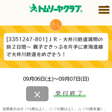
[3351247-801]ＪＲ・大井川鉄道満喫の
旅２日間～ 親子できっぷを片手に東海道線
で大井川鉄道をめざそう！
09月06日(土)～09月07日(日)
×
受付終了
空席表示は◎（15席以上）、○（10席以上）、△（10席未満）、