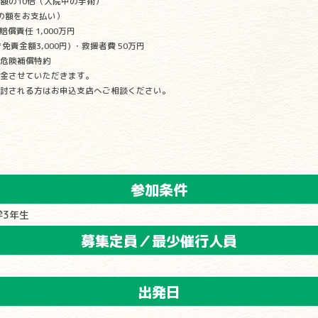
額の10倍（入院中の手術）
の額をお支払い）
賠償責任 1,000万円
き免責金額3,000円) ・救援者費 50万円
危険補償特約
金させていただきます。
討される方はお申込支店へご相談ください。
参加条件
学3年生
募集定員／最少催行人員
出発日
)