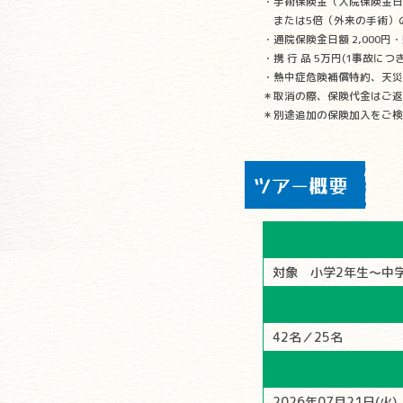
・手術保険金（入院保険金日
または5倍（外来の手術）
・通院保険金日額 2,000円・
・携 行 品 5万円(1事故につ
・熱中症危険補償特約、天災
＊取消の際、保険代金はご返
＊別途追加の保険加入をご検
ツアー概要
対象 小学2年生～中
42名／25名
2026年07月21日(火