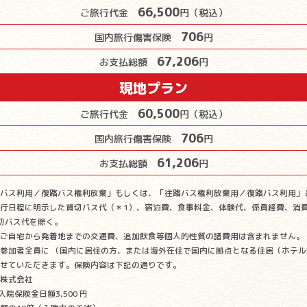
66,500
ご旅行代金
円（税込）
706
国内旅行傷害保険
円
67,206
お支払総額
円
現地プラン
60,500
ご旅行代金
円（税込）
706
国内旅行傷害保険
円
61,206
お支払総額
円
バス利用／復路バス権利放棄」もしくは、「往路バス権利放棄用／復路バス利用」
行日程に明示した貸切バス代（＊1）、宿泊費、食事料金、体験代、係員経費、消
切バス代を除く。
ご自宅から発着地までの交通費、追加飲食等個人的性質の諸費用は含まれません。
参加者全員に （国内に居住の方、または海外在住で国内に拠点となる住居（ホテル
せていただきます。保険内容は下記の通りです。
株式会社
院保険金日額3,500 円