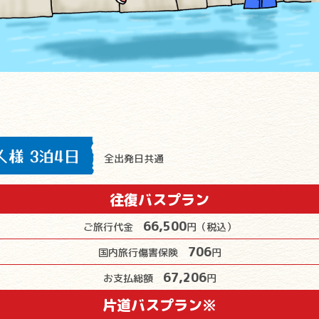
人様 3泊4日
全出発日共通
往復バスプラン
66,500
ご旅行代金
円（税込）
706
国内旅行傷害保険
円
67,206
お支払総額
円
片道バスプラン※