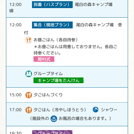
到着（バスプラン）
12:00
尾白の森キャンプ場
頃
集合（現地プラン）
12:00
尾白の森キャンプ場 受
付
お昼ごはん（各自持参）
＊お昼ごはんは用意しておりません。各自ご
持参ください。
開村式
グループタイム
キャンプ場をたんけん
夕ごはんづくり
15:00
夕ごはん（冷やしほうとう）
17:00
シャワー
（施設外の
お風呂の場合もあります。）
グループタイム
19:30