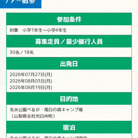
ツアー概要
参加条件
対象 小学1年生～小学4年生
募集定員／最少催行人員
30名／18名
出発日
2026年07月27日(月)
2026年08月03日(月)
2026年08月19日(月)
目的地
名水公園べるが・尾白の森キャンプ場
（山梨県北杜市白州町）
宿泊