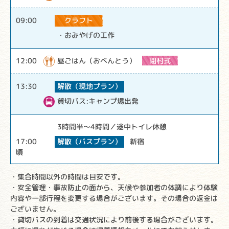
クラフト
09:00
・おみやげの工作
昼ごはん（おべんとう）
12:00
閉村式
解散（現地プラン）
13:30
貸切バス:キャンプ場出発
3時間半～4時間／途中トイレ休憩
解散（バスプラン）
17:00
新宿
頃
・集合時間以外の時間は目安です。
・安全管理・事故防止の面から、天候や参加者の体調により体験
内容や一部行程を変更する場合がございます。その場合の返金は
ございません。
・貸切バスの到着は交通状況により前後する場合がございます。