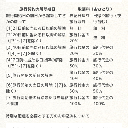
旅行契約の解除期日
取消料（おひとり）
旅行開始日の前日から起算してさ
右記日帰り
日帰り旅行（夜
かのぼって
旅行以外
行含む）
[1]21日前に当たる日以前の解除
無 料
無 料
[2]20日前に当たる日以降の解除
旅行代金の
無 料
（[3]～[7]を除く）
20％
[3]10日前に当たる日以降の解除
旅行代金の
旅行代金の
（[4]～[7]を除く）
20％
20％
[4]7日前に当たる日以降の解除
旅行代金の
旅行代金の
（[5]～[7]を除く）
30％
30％
旅行代金の
旅行代金の
[5]旅行開始の前日の解除
40％
40％
[6]旅行開始の当日の解除（[7]を
旅行代金の
旅行代金の
除く）
50％
50％
[7]旅行開始後の解除または無連絡
旅行代金の
旅行代金の
不参加
100％
100％
特別な配慮を必要とする方のお申込みについて