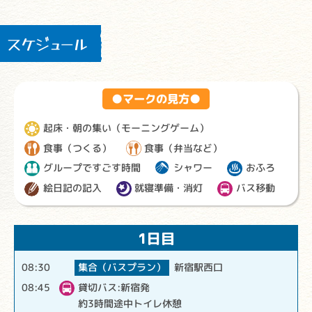
スケジュール
●マークの見方●
起床・朝の集い（モーニングゲーム）
食事（つくる）
食事（弁当など）
グループですごす時間
シャワー
おふろ
絵日記の記入
就寝準備・消灯
バス移動
1日目
集合（バスプラン）
08:30
新宿駅西口
貸切バス:新宿発
08:45
約3時間途中トイレ休憩