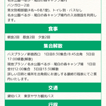
名水公園べるが・尾白の森キャンプ場内
バンガロー2泊
男女別相部屋(4名～6名1室)、トイレ別・バスなし
名水公園べるが・尾白の森キャンプ場内の入浴施設を利用し
ます。
食事
朝食2回 昼食2回 夕食2回
集合解散
バスプラン／新宿西口 1日目8:30集合/8:45出発 3日目
17:00頃着(解散)
現地プラン／名水公園べるが・尾白の森キャンプ場 1日目
受付12:00集合 3日目13:30解散
詳しい日時と場所を出発前にお渡しする最終行程表にてご案
内いたします。
交通
貸切バス 東京ヤサカ観光バス
行程