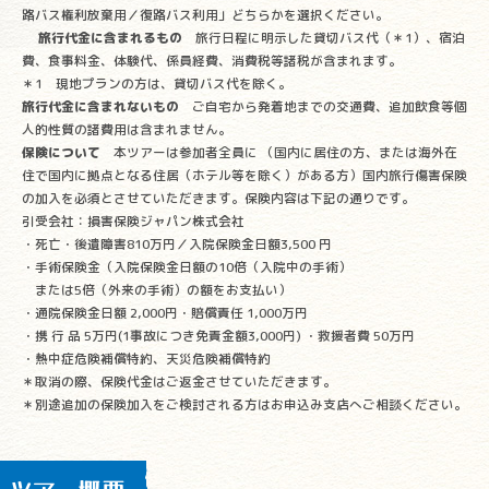
路バス権利放棄用／復路バス利用」どちらかを選択ください。
旅行代金に含まれるもの
旅行日程に明示した貸切バス代（＊1）、宿泊
費、食事料金、体験代、係員経費、消費税等諸税が含まれます。
＊1 現地プランの方は、貸切バス代を除く。
旅行代金に含まれないもの
ご自宅から発着地までの交通費、追加飲食等個
人的性質の諸費用は含まれません。
保険について
本ツアーは参加者全員に （国内に居住の方、または海外在
住で国内に拠点となる住居（ホテル等を除く）がある方）国内旅行傷害保険
の加入を必須とさせていただきます。保険内容は下記の通りです。
引受会社：損害保険ジャパン株式会社
・死亡・後遺障害810万円／入院保険金日額3,500 円
・手術保険金（入院保険金日額の10倍（入院中の手術）
または5倍（外来の手術）の額をお支払い）
・通院保険金日額 2,000円・賠償責任 1,000万円
・携 行 品 5万円(1事故につき免責金額3,000円) ・救援者費 50万円
・熱中症危険補償特約、天災危険補償特約
＊取消の際、保険代金はご返金させていただきます。
＊別途追加の保険加入をご検討される方はお申込み支店へご相談ください。