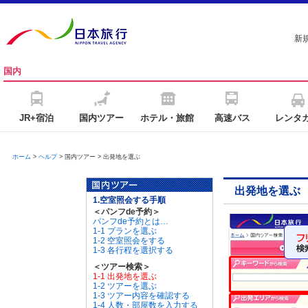
新
国内
JR+宿泊
国内ツアー
ホテル・旅館
高速バス
レンタ
ホーム
>
ヘルプ
> 国内ツアー > 出発地を選ぶ
出発地を選ぶ
1.空室照会する手順
＜パンフde予約＞
パンフde予約とは…
1-1 プランを選ぶ
1-2 空室照会をする
1-3 各行程を選択する
＜ツアー検索＞
1-1 出発地を選ぶ
1-2 ツアーを選ぶ
1-3 ツアー内容を確認する
1-4 人数・部屋数を入力する