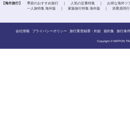
【海外旅行】
季節のおすすめ旅行
｜
人気の定番特集
｜
お得な海外ツ
一人旅特集 海外版
｜
家族旅行特集 海外版
｜
添乗員同行
会社情報
プライバシーポリシー
旅行業登録票・約款
規約集
旅行条
Copyright © NIPPON TRA