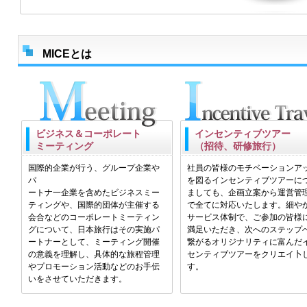
MICEとは
ビジネス＆コーポレート
インセンティブツアー
ミーティング
（招待、研修旅行）
国際的企業が行う、グループ企業や
社員の皆様のモチベーションア
パ
を図るインセンティブツアーに
ートナ一企業を含めたビジネスミー
ましても、企画立案から運営管
ティングや、国際的団体が主催する
で全てに対応いたします。細や
会合などのコーポレートミーティン
サービス体制で、ご参加の皆様
グについて、日本旅行はその実施パ
満足いただき、次へのステップ
ートナーとして、ミーティング開催
繋がるオリジナリティに富んだ
の意義を理解し、具体的な旅程管理
センティブツアーをクリエイ卜
やプロモーション活動などのお手伝
す。
いをさせていただきます。