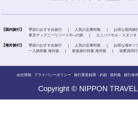
【国内旅行】
季節のおすすめ旅行
｜
人気の定番特集
｜
お得な国内旅
東京ディズニーリゾート®への旅
｜
ユニバーサル・スタジオ
【海外旅行】
季節のおすすめ旅行
｜
人気の定番特集
｜
お得な海外ツ
一人旅特集 海外版
｜
家族旅行特集 海外版
｜
添乗員同行
会社情報
プライバシーポリシー
旅行業登録票・約款
規約集
旅行条
Copyright © NIPPON TRAVEL A