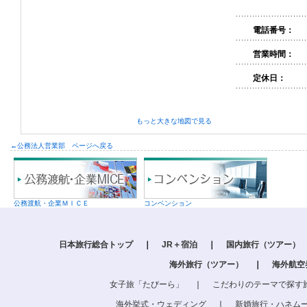
電話番号：
営業時間：
定休日：
もっと大きな地図で見る
←公務法人営業部 ページへ戻る
公務渡航・企業ＭＩＣＥ
コンベンション
日本旅行総合トップ
｜
JR＋宿泊
｜
国内旅行（ツアー）
海外旅行（ツアー）
｜
海外航空
女子旅「たびーら」
｜
こだわりのテーマで探す
海外挙式・ウェディング
｜
新婚旅行・ハネム