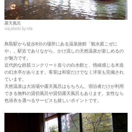
露天風呂
via
photo by nta
鳥取駅から徒歩8分の場所にある温泉旅館「観水庭こぜに
や」。駅近でありながら、かけ流しの天然温泉が楽しめるの
が魅力です。
近代的な鉄筋コンクリート造りの白水館と、情緒感じる木造
の幻水亭があります。客室は和室だけでなく洋室も完備され
ています。
天然温泉は大浴場や露天風呂はもちろん、宿泊者だけが利用
できる無料の貸切風呂や貸切露天風呂もあります。女性なら
色浴衣を選べるサービスも嬉しいポイントです。