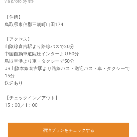
via
photo by nta
【住所】
鳥取県東伯郡三朝町山田174
【アクセス】
山陰線倉吉駅より路線バスで20分
中国自動車道院庄インターより50分
鳥取空港より車・タクシーで50分
JR山陰本線倉吉駅より路線バス・送迎バス・車・タクシーで
15分
送迎あり
【チェックイン／アウト】
15：00／1：00
宿泊プランをチェックする