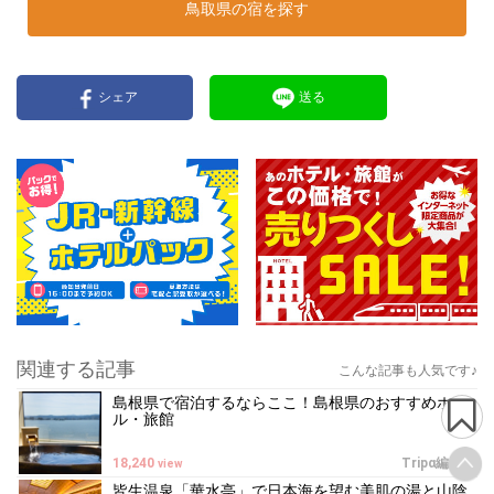
鳥取県の宿を探す
シェア
送る
関連する記事
こんな記事も人気です♪
島根県で宿泊するならここ！島根県のおすすめホテ
ル・旅館
18,240
Tripα編集部
view
皆生温泉「華水亭」で日本海を望む美肌の湯と山陰