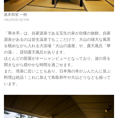
基本和室 一例
via
photo by nta
「華水亭」は、自家源泉である宝生の泉が自慢の旅館。自家
源泉があるのは皆生温泉でもここだけで、大山の雄大な風景
を眺めながら入れる大浴場「大山の湯屋」や、露天風呂「華
の湯」、貸切露天風呂があります。
ほとんどの部屋がオーシャンビューとなっており、波の音を
聞きながら穏やかな時間を過ごせます。
また、境港に近いこともあり、日本海の幸がふんだんに並ぶ
料理は絶品！これに加えて鳥取和牛や大山どりなども揃って
います。