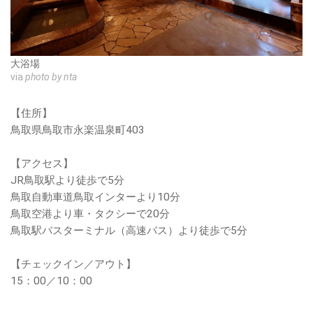
大浴場
via
photo by nta
【住所】
鳥取県鳥取市永楽温泉町403
【アクセス】
JR鳥取駅より徒歩で5分
鳥取自動車道鳥取インターより10分
鳥取空港より車・タクシーで20分
鳥取駅バスターミナル（高速バス）より徒歩で5分
【チェックイン／アウト】
15：00／10：00