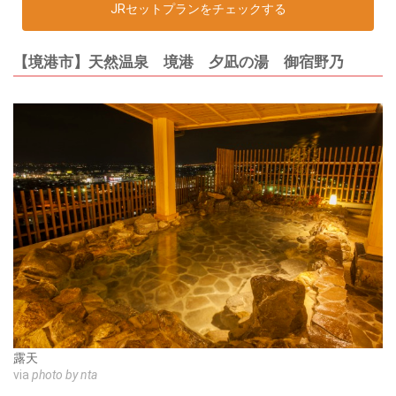
JRセットプランをチェックする
【境港市】天然温泉 境港 夕凪の湯 御宿野乃
露天
via
photo by nta