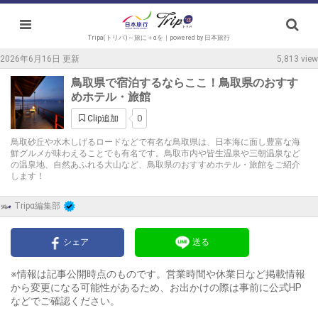
Tripa(トリパ)～旅に＋αを｜powered by 日本旅行
2026年6月16日 更新
5,813 view
鳥取県で宿泊するならここ！鳥取県のおすす
めホテル・旅館
0
Clip追加
鳥取砂丘や水木しげるロードなどで有名な鳥取県は、日本海に面し豊富な海
鮮グルメが味わえることでも有名です。鳥取市内や皆生温泉や三朝温泉など
の温泉地、自然あふれる大山など、鳥取県のおすすめホテル・旅館をご紹介
します！
Tripα編集部
シェア
送る
※情報は記事公開時点のものです。営業時間や休業日など掲載情報
から変更になる可能性があるため、お出かけの際は事前に公式HP
などでご確認ください。