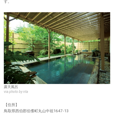
す。
露天風呂
via
photo by nta
【住所】
鳥取県西伯郡伯耆町丸山中祖1647-13