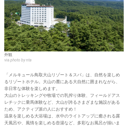
外観
via
photo by nta
「メルキュール鳥取大山リゾート＆スパ」は、自然を楽しめ
るリゾートホテル。大山の麓にある大自然に囲まれながら、
非日常な体験を楽しめます。
大山のトレッキングや牧場での乳搾り体験、フィールドアス
レチックに乗馬体験など、大山が誇るさまざまな施設がある
ため、アクティブ派の人におすすめ！
温泉を楽しめる大浴場は、水中のライトアップに癒される露
天風呂や、風情を楽しめる壺湯など、多彩なお風呂が揃いま