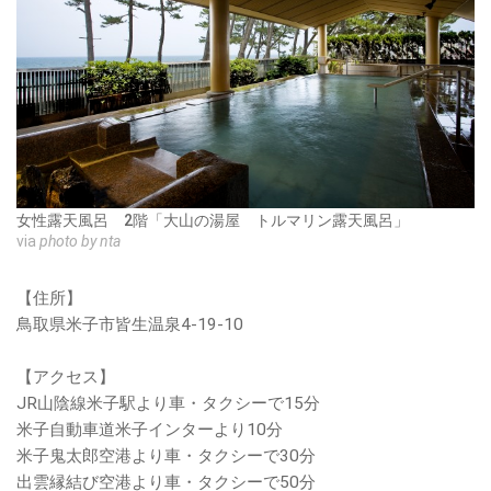
女性露天風呂 2階「大山の湯屋 トルマリン露天風呂」
via
photo by nta
【住所】
鳥取県米子市皆生温泉4-19-10
【アクセス】
JR山陰線米子駅より車・タクシーで15分
米子自動車道米子インターより10分
米子鬼太郎空港より車・タクシーで30分
出雲縁結び空港より車・タクシーで50分