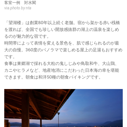
客室一例 対水閣
via
photo by nta
「望湖楼」は創業80年以上続く老舗。宿から架かる赤い桟橋
を渡れば、全国でも珍しい開放感抜群の湖上の温泉を楽しめ
るのが魅力的な宿です。
時間帯によって表情を変える景色を、肌で感じられるのが最
大の自慢。360度のパノラマで楽しめる屋上の足湯もおすすめ
です。
食事は東郷湖で採れる大粒の鬼しじみや鳥取和牛、大山鶏、
カニやヒラメなど、地産地消にこだわった日本海の幸を堪能
できます。朝食は和洋50種の朝食バイキングです。