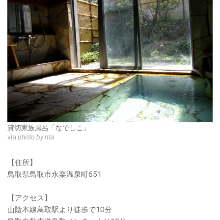
貸切家族風呂「なでしこ」
via
photo by nta
【住所】
鳥取県鳥取市永楽温泉町651
【アクセス】
山陰本線鳥取駅より徒歩で10分