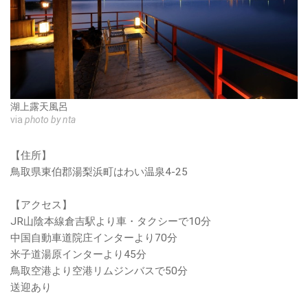
湖上露天風呂
via
photo by nta
【住所】
鳥取県東伯郡湯梨浜町はわい温泉4-25
【アクセス】
JR山陰本線倉吉駅より車・タクシーで10分
中国自動車道院庄インターより70分
米子道湯原インターより45分
鳥取空港より空港リムジンバスで50分
送迎あり