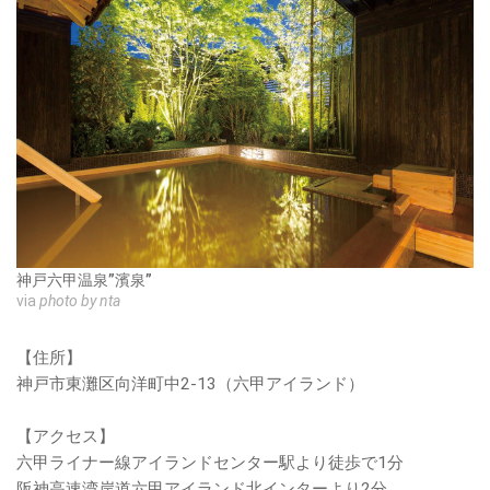
神戸六甲温泉”濱泉”
via
photo by nta
【住所】
神戸市東灘区向洋町中2-13（六甲アイランド）
【アクセス】
六甲ライナー線アイランドセンター駅より徒歩で1分
阪神高速湾岸道六甲アイランド北インターより2分