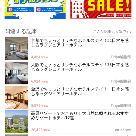
関連する記事
こんな記事も人気です♪
京都でちょっとリッチなホテルステイ！非日常を感
じるラグジュアリーホテル
4,464
Tripα編集部
view
大阪でちょっとリッチなホテルステイ！非日常を感
じるラグジュアリーホテル
6,924
Tripα編集部
view
金沢でちょっとリッチなホテルステイ！非日常を感
じるラグジュアリーホテル
5,576
Tripα編集部
view
高原リゾートでおこもり！大自然に癒されるおすす
めリゾートホテル12選
20,493
coldbrew
view