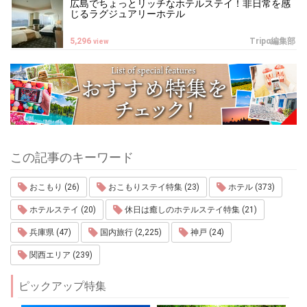
広島でちょっとリッチなホテルステイ！非日常を感
じるラグジュアリーホテル
5,296
Tripα編集部
view
この記事のキーワード
おこもり (26)
おこもりステイ特集 (23)
ホテル (373)
ホテルステイ (20)
休日は癒しのホテルステイ特集 (21)
兵庫県 (47)
国内旅行 (2,225)
神戸 (24)
関西エリア (239)
ピックアップ特集