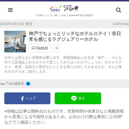
Tripa(トリパ)～旅に＋αを｜powered by 日本旅行
2026年6月18日 更新
4,369 view
神戸でちょっとリッチなホテルステイ！非日
常を感じるラグジュアリーホテル
0
Clip追加
日本とは思えない雰囲気を醸し出す、異国情緒あふれる街「神戸」。そんな
街で上質感あふれるホテルで過ごしてみてはいかがでしょうか。ホテルでグ
ルメ、夜景、温泉など贅沢なひとときを独り占めしてみませんか。そんな憧
れのホテルをご紹介します。
Tripα編集部
シェア
送る
※情報は記事公開時点のものです。営業時間や休業日など掲載情報
から変更になる可能性があるため、お出かけの際は事前に公式HP
などでご確認ください。