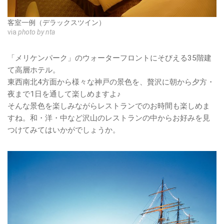
客室一例（デラックスツイン）
via
photo by nta
「メリケンパーク」のウォーターフロントにそびえる35階建
て高層ホテル。
東西南北4方面から様々な神戸の景色を、贅沢に朝から夕方・
夜まで1日を通して楽しめますよ♪
そんな景色を楽しみながらレストランでのお時間も楽しめま
すね。和・洋・中など沢山のレストランの中からお好みを見
つけてみてはいかがでしょうか。