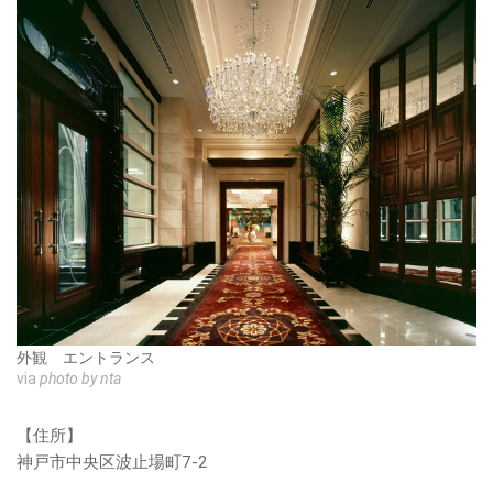
外観 エントランス
via
photo by nta
【住所】
神戸市中央区波止場町7-2