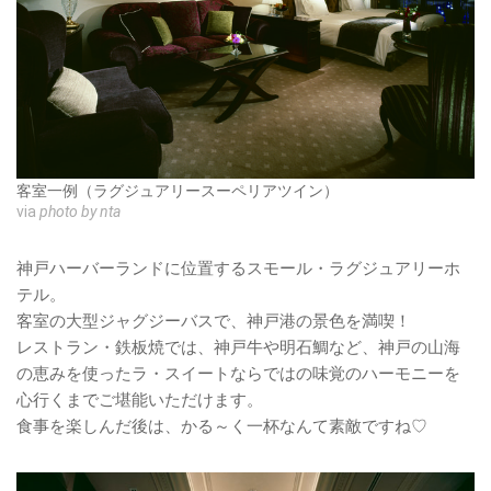
客室一例（ラグジュアリースーペリアツイン）
via
photo by nta
神戸ハーバーランドに位置するスモール・ラグジュアリーホ
テル。
客室の大型ジャグジーバスで、神戸港の景色を満喫！
レストラン・鉄板焼では、神戸牛や明石鯛など、神戸の山海
の恵みを使ったラ・スイートならではの味覚のハーモニーを
心行くまでご堪能いただけます。
食事を楽しんだ後は、かる～く一杯なんて素敵ですね♡