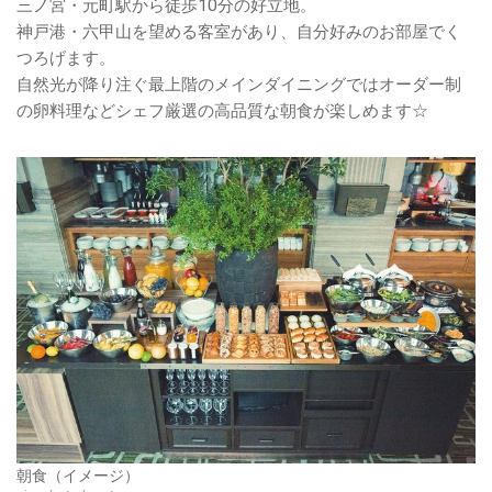
三ノ宮・元町駅から徒歩10分の好立地。
神戸港・六甲山を望める客室があり、自分好みのお部屋でく
つろげます。
自然光が降り注ぐ最上階のメインダイニングではオーダー制
の卵料理などシェフ厳選の高品質な朝食が楽しめます☆
朝食（イメージ）