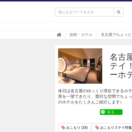

T
旅館・ホテル
r
i
p
名古
a
(
テイ
ト
リ
ーホ
パ
)
休日は名古屋のゆっくり滞在できるホ
景を一望できたり、贅沢な空間でちょ
のホテルをたくさんご紹介します♪
送る
おこもり (26)
おこもりステイ特集 (