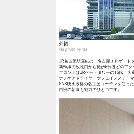
外観
via
photo by nta
JR名古屋駅直結の「名古屋ＪＲゲート
新幹線の改札口から徒歩5分ほどのアク
フロントはJRゲートタワーの15階、客
ナノケアドライヤーやフェイススチー
SNS映え抜群の名古屋コーチンを使っ
自慢の朝食も魅力のひとつです。