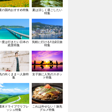
夏の国内おすすめ特集
夏は涼しく過ごしたい
特集
一度は行きたい日本の
気軽に行ける1泊2日旅
絶景特集
特集
気の向くまま一人旅特
女子旅に人気のスポッ
集
ト特集
週末ドライブでリフレ
これは外せない！旅先
ッシュ特集
グルメ特集