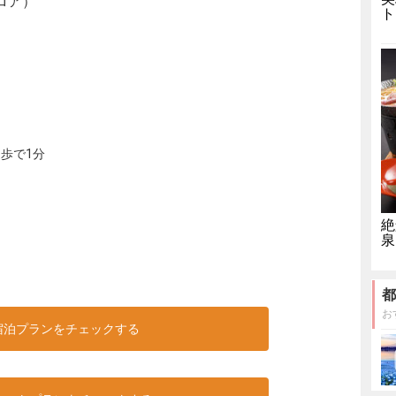
ロア）
ト
歩で1分
絶
泉
都
お
宿泊プランをチェックする