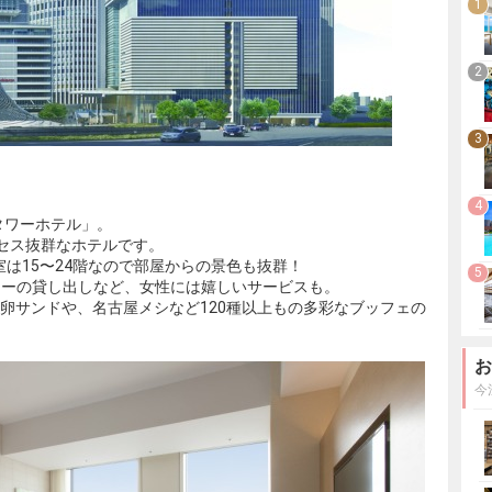
1
2
3
4
タワーホテル」。
セス抜群なホテルです。
室は15〜24階なので部屋からの景色も抜群！
5
マーの貸し出しなど、女性には嬉しいサービスも。
た卵サンドや、名古屋メシなど120種以上もの多彩なブッフェの
お
今