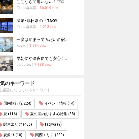
ここなら間違いない！プロ...
Tripα編集部
|
36,019
view
温泉×非日常の「TAOY...
Tripα編集部
|
4,012
view
一度は泊まってみたい名宿...
Keyko
|
1,984
view
早朝便や深夜便でも安心！...
coldbrew
|
7,988
view
気のキーワード
ま話題になっているキーワード
国内旅行 (2,224)
イベント情報 (14)
夏 (116)
夏の国内おすすめ特集 (88)
関東エリア (406)
tabiwa (9)
夏祭り (10)
関西エリア (239)