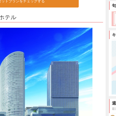
Rセットプランをチェックする
旬
ホテル
キ
週
最