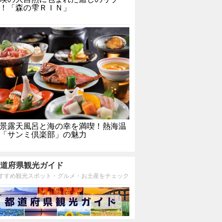
！「森の雫ＲＩＮ」
景露天風呂と海の幸を満喫！熱海温
「サンミ倶楽部」の魅力
道府県観光ガイド
すすめ観光スポット・グルメ・お土産をチェック