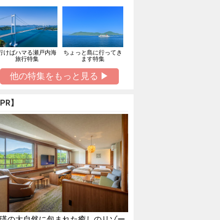
行けばハマる瀬戸内海
ちょっと島に行ってき
旅行特集
ます特集
他の特集をもっと見る ▶
PR】
瑛の大自然に包まれた癒しのリゾー