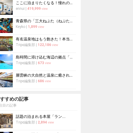
ここに泊まりたくなる！憧れの沖縄リゾートホテルおすすめランキングを要チェック
ennui
|
419,999
view
青森県の「三大ねぶた（ねぷた）」を徹底解説！見どころ&おすすめ宿ガイド
Keyko
|
1,899
view
有名温泉地はもう飽きた！本当は教えたくない穴場の温泉旅館20選
Tripα編集部
|
122,186
view
島時間に溶け込む海辺の拠点「石垣島ビーチホテルサンシャイン」で心ほどけるく...
Tripα編集部
|
673
view
層雲峡の大自然と温泉に癒される「ホテル大雪 ONSEN&CANYO...
Tripα編集部
|
686
view
すすめの記事
注目の記事
話題の泊まれる本屋「ラン...
Tripα編集部
|
2,894
view