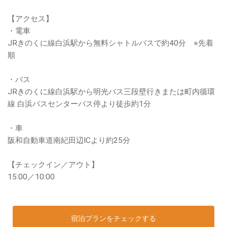
【アクセス】
・電車
JRきのくに線白浜駅から無料シャトルバスで約40分 ※先着
順
・バス
JRきのくに線白浜駅から明光バス三段壁行きまたは町内循環
線 白浜バスセンターバス停より徒歩約1分
・車
阪和自動車道南紀田辺ICより約25分
【チェックイン／アウト】
15:00／10:00
宿泊プランをチェックする