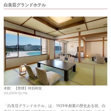
白良荘グランドホテル
本館 【禁煙】特別和室
via
photo by nta
「白良荘グランドホテル」は、1929年創業の歴史ある宿。白