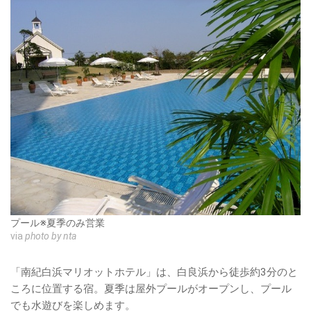
プール※夏季のみ営業
via
photo by nta
「南紀白浜マリオットホテル」は、白良浜から徒歩約3分のと
ころに位置する宿。夏季は屋外プールがオープンし、プール
でも水遊びを楽しめます。