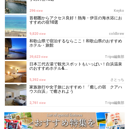
296
Keyko
view
首都圏からアクセス良好！熱海・伊豆の海水浴にお
すすめの宿10選
9,820
coldbrew
view
和歌山県で宿泊するならここ！和歌山県のおすすめ
ホテル・旅館
39,623
Tripα編集部
view
日本三代古湯で観光スポットもいっぱい！白浜温泉
のおすすめホテル&...
5,392
さとっち
view
家族旅行や女子旅におすすめ！「癒しの宿 クアハ
ウス白浜」で癒されよう
2,761
Tripα編集部
view