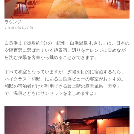
ラウンジ
via
photo by nta
白良浜まで徒歩約1分の「紀州・白浜温泉 むさし」は、日本の
夕陽百選に選ばれている絶景宿。辺りをオレンジに染めなが
ら沈む夕陽を客室から眺めることができます。
すべて和室となっていますが、夕陽を目的に宿泊するなら、
ハイクラス「和邸」にある白良浜ビューの客室がおすすめ。
和邸の宿泊者だけが利用できる最上階の露天風呂「天空」
で、温泉とともにサンセットを楽しめますよ♪