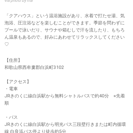
via
photo by nta
「クアハウス」という温浴施設があり、水着で打たせ湯、気
泡浴、圧注浴などを楽しむことができます。季節を問わずに
プールで泳いだり、サウナや箱むしで汗を流したり、もちろ
ん温泉もあるので、好みにあわせてリラックスしてください
♡
【住所】
和歌山県西牟婁郡白浜町3102
【アクセス】
・電車
JRきのくに線白浜駅から無料シャトルバスで約40分 ※先着
順
・バス
JRきのくに線白浜駅から明光バス三段壁行きまたは町内循環
線 白良浜バス停より徒歩約5分