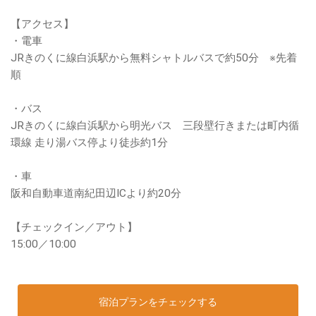
【アクセス】
・電車
JRきのくに線白浜駅から無料シャトルバスで約50分 ※先着
順
・バス
JRきのくに線白浜駅から明光バス 三段壁行きまたは町内循
環線 走り湯バス停より徒歩約1分
・車
阪和自動車道南紀田辺ICより約20分
【チェックイン／アウト】
15:00／10:00
宿泊プランをチェックする