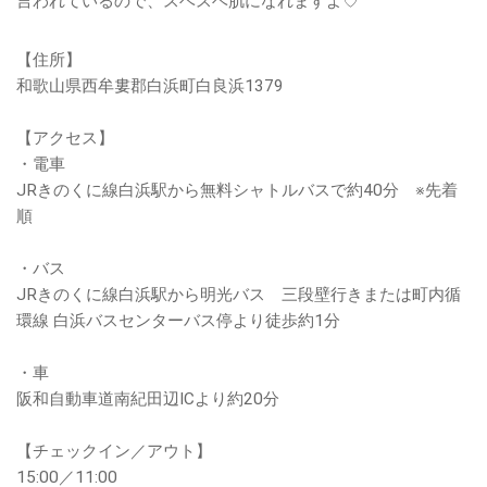
言われているので、スベスベ肌になれますよ♡
【住所】
和歌山県西牟婁郡白浜町白良浜1379
【アクセス】
・電車
JRきのくに線白浜駅から無料シャトルバスで約40分 ※先着
順
・バス
JRきのくに線白浜駅から明光バス 三段壁行きまたは町内循
環線 白浜バスセンターバス停より徒歩約1分
・車
阪和自動車道南紀田辺ICより約20分
【チェックイン／アウト】
15:00／11:00