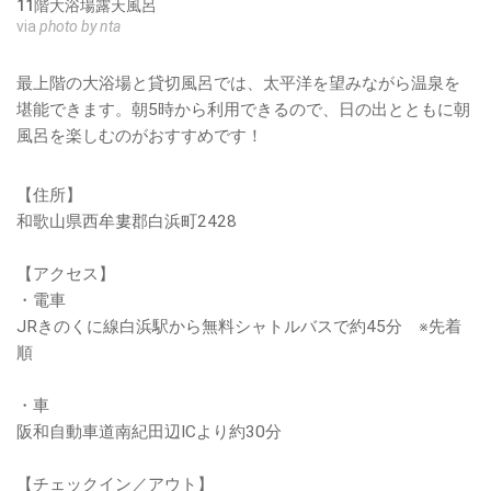
11階大浴場露天風呂
via
photo by nta
最上階の大浴場と貸切風呂では、太平洋を望みながら温泉を
堪能できます。朝5時から利用できるので、日の出とともに朝
風呂を楽しむのがおすすめです！
【住所】
和歌山県西牟婁郡白浜町2428
【アクセス】
・電車
JRきのくに線白浜駅から無料シャトルバスで約45分 ※先着
順
・車
阪和自動車道南紀田辺ICより約30分
【チェックイン／アウト】