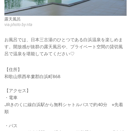
露天風呂
via
photo by nta
お風呂では、日本三古湯のひとつである白浜温泉を楽しめま
す。開放感が抜群の露天風呂や、プライベート空間の貸切風
呂で温泉を堪能してみてください♡
【住所】
和歌山県西牟婁郡白浜町868
【アクセス】
・電車
JRきのくに線白浜駅から無料シャトルバスで約40分 ※先着
順
・バス