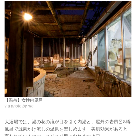
【温泉】女性内風呂
via
photo by nta
大浴場では、湯の花の滝が目を引く内湯と、屋外の岩風呂&樽
風呂で源泉かけ流しの温泉を楽しめます。美肌効果があると