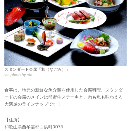
スタンダード会席「和（なごみ）」
via
photo by nta
食事は、地元の新鮮な魚介類を使用した会席料理。スタンダ
ードの会席のメインは熊野牛ステーキと、肉も魚も味わえる
大満足のラインナップです！
【住所】
和歌山県西牟婁郡白浜町3078