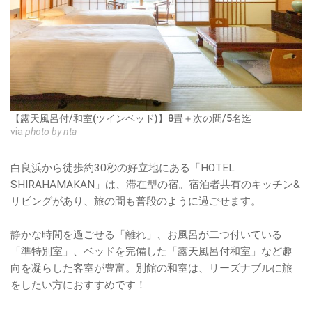
【露天風呂付/和室(ツインベッド)】8畳＋次の間/5名迄
via
photo by nta
白良浜から徒歩約30秒の好立地にある「HOTEL
SHIRAHAMAKAN」は、滞在型の宿。宿泊者共有のキッチン&
リビングがあり、旅の間も普段のように過ごせます。
静かな時間を過ごせる「離れ」、お風呂が二つ付いている
「準特別室」、ベッドを完備した「露天風呂付和室」など趣
向を凝らした客室が豊富。別館の和室は、リーズナブルに旅
をしたい方におすすめです！