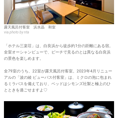
露天風呂付客室 浜水晶 和室
via
photo by nta
「ホテル三楽荘」は、白良浜から徒歩約1分の距離にある宿。
全室オーシャンビューで、ビーチで見るのとは異なる白良浜
の景色を楽しめます。
全79室のうち、22室が露天風呂付客室。2023年4月リニュー
アルの「波の綾 ビューバス付客室」は、ミクロの泡に包まれ
るミラバスを備えており、ベッドはシモンズ社製と極上のひ
とときを過ごせますよ♡