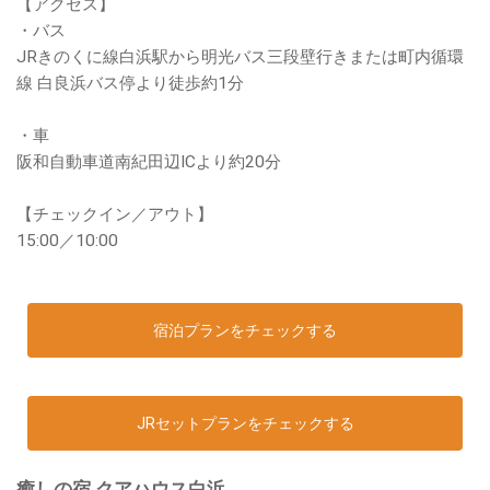
【アクセス】
・バス
JRきのくに線白浜駅から明光バス三段壁行きまたは町内循環
線 白良浜バス停より徒歩約1分
・車
阪和自動車道南紀田辺ICより約20分
【チェックイン／アウト】
15:00／10:00
宿泊プランをチェックする
JRセットプランをチェックする
癒しの宿 クアハウス白浜