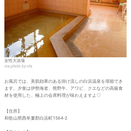
女性大浴場
via
photo by nta
お風呂では、美肌効果のある掛け流しの白浜温泉を堪能でき
ます。夕食は伊勢海老、熊野牛、アワビ、クエなどの高級食
材を使用した、極上の会席料理が味わえますよ♡
【住所】
和歌山県西牟婁郡白浜町1564-2