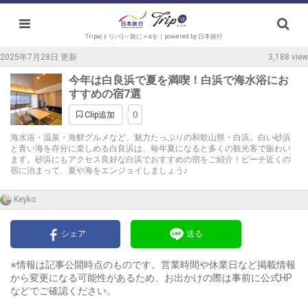
Tripa(トリパ)～旅に＋αを｜powered by 日本旅行
2025年7月28日 更新
3,188 view
今年は白良浜で夏を満喫！白浜で海水浴にお
すすめの宿7選
0
Clip追加
海水浴・温泉・海鮮グルメなど、魅力たっぷりの和歌山県・白浜。白い砂浜
と青い海を存分に楽しめる白良浜は、毎年夏になると多くの観光客で賑わい
ます。砂浜にもアクセス良好な白浜でおすすめの宿をご紹介！ビーチ近くの
宿に泊まって、夏や海をエンジョイしましょう♪
Keyko
シェア
送る
※情報は記事公開時点のものです。営業時間や休業日など掲載情報
から変更になる可能性があるため、お出かけの際は事前に公式HP
などでご確認ください。