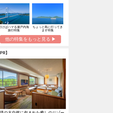
行けばハマる瀬戸内海
ちょっと島に行ってき
旅行特集
ます特集
他の特集をもっと見る ▶
PR】
瑛の大自然に包まれた癒しのリゾー