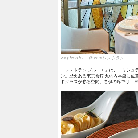
via
photo by 一休.comレストラン
「レストラン プルニエ」は、「ミシュラ
ン。歴史ある東京會舘 丸の内本舘に位
ドグラスが彩る空間。窓側の席では、