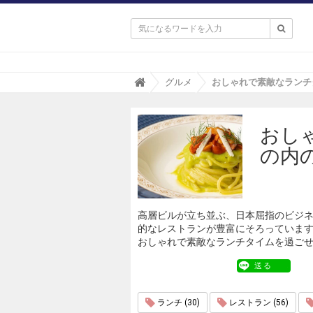

T
グルメ
r
i
p
おし
a
(
の内
ト
リ
パ
)
高層ビルが立ち並ぶ、日本屈指のビジ
的なレストランが豊富にそろっていま
おしゃれで素敵なランチタイムを過ごせ
送る
ランチ (30)
レストラン (56)