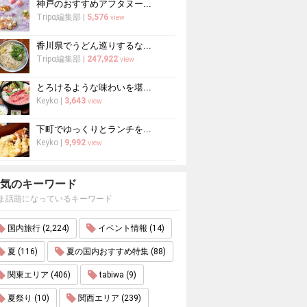
神戸のおすすめアフタヌー...
Tripα編集部
|
5,576
view
香川県でうどん巡りするな...
Tripα編集部
|
247,922
view
とろけるような味わいを堪...
Keyko
|
3,643
view
下町でゆっくりとランチを...
Keyko
|
9,992
view
気のキーワード
ま話題になっているキーワード
国内旅行 (2,224)
イベント情報 (14)
夏 (116)
夏の国内おすすめ特集 (88)
関東エリア (406)
tabiwa (9)
夏祭り (10)
関西エリア (239)