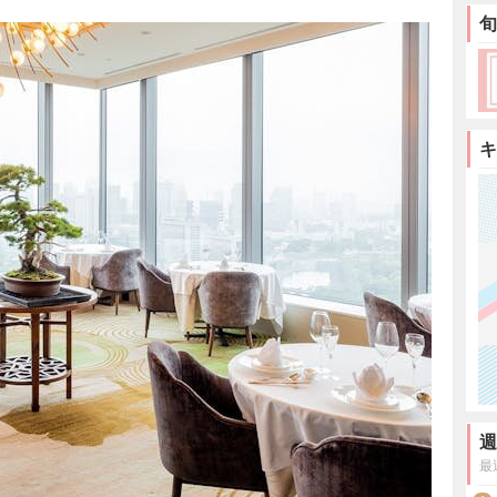
旬
キ
週
最