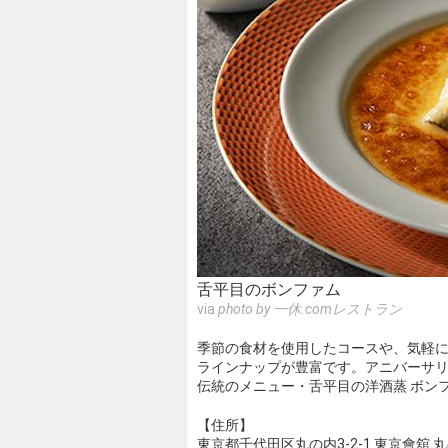
舌平目のボンファム
via
photo by 一休.comレストラン
季節の食材を使用したコースや、気軽
ラインナップが豊富です。アニバーサ
伝統のメニュー・舌平目の洋酒蒸 ボン
【住所】
東京都千代田区丸の内3-2-1 東京會舘 