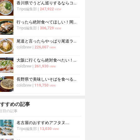
香川県でうどん巡りするならココ！本場の讃岐うどんの名店
Tripα編集部
|
247,922
view
行ったら絶対食べてほしい！岡山県のおすすめグルメ15選
Tripα編集部
|
306,729
view
尾道と言ったらやっぱり尾道ラーメン！人気＆おすすめ尾道ラーメン10選
coldbrew
|
226,007
view
大阪に行くなら絶対食べたい！地元民おすすめのたこ焼き屋10選
coldbrew
|
261,930
view
長野県で美味しいそばを食べるならここ！信州そばの名店7選
coldbrew
|
119,750
view
すすめの記事
注目の記事
名古屋のおすすめアフタヌ...
Tripα編集部
|
13,030
view