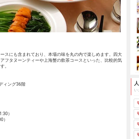
コースにも含まれており、本場の味を丸の内で楽しめます。四大
、アフタヌーンティーや上海蟹の飲茶コースといった、比較的気
ます。
人
ディング36階
い
:30）
00）