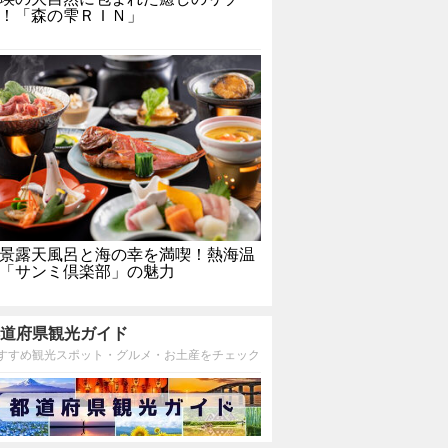
！「森の雫ＲＩＮ」
景露天風呂と海の幸を満喫！熱海温
「サンミ倶楽部」の魅力
道府県観光ガイド
すすめ観光スポット・グルメ・お土産をチェック