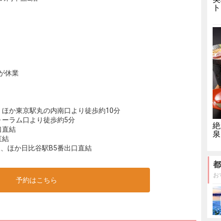
ト
が休業
、ほか東京駅丸の内南口より徒歩約10分
ォーラム口より徒歩約5分
絶
口直結
泉
直結
、ほか日比谷駅B5番出口直結
都
お
予約はこちら