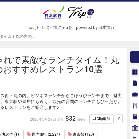
Tripa(トリパ)～旅に＋αを｜powered by 日本旅行
おしゃれで素敵なランチタイム！丸の内のおすすめレストラン10選 - Tripa(トリパ)
ゃれで素敵なランチタイム！丸
のおすすめレストラン10選
ネス街・丸の内。ビジネスランチからごほうびランチまで、魅力
す。東京駅や皇居にも近く、観光の合間のランチにもぴったり。
るレストランをご紹介します♪
832
0
Clip追加
view
2026年5月29日 更新
丸の内 (1)
国内旅行 (2,224)
東京都 (120)