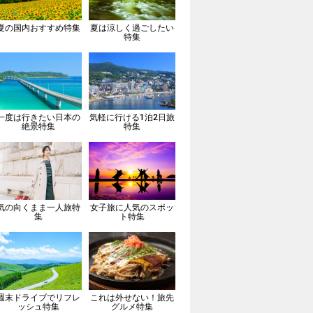
夏の国内おすすめ特集
夏は涼しく過ごしたい
特集
一度は行きたい日本の
気軽に行ける1泊2日旅
絶景特集
特集
気の向くまま一人旅特
女子旅に人気のスポッ
集
ト特集
週末ドライブでリフレ
これは外せない！旅先
ッシュ特集
グルメ特集