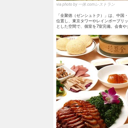
via
photo by 一休.comレストラン
「全聚徳（ゼンシュトク）」は、中国・
位置し、東京タワーやレインボーブリッ
とした空間で、個室を7室完備。会食や