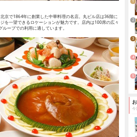
1
北京で1864年に創業した中華料理の名店。丸ビル店は36階に
2
ジを一望できるロケーションが魅力です。店内は100席の広々
グループでの利用に適しています。
3
4
5
お
今