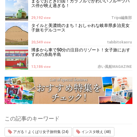
まるでおとぎの国！カラフルでかわいいフルーツバ
ス停が映え過ぎる！
29,192
Tripα編集部
view
タイルと美濃焼のまち！おしゃれな岐阜県多治見女
子旅モデルコース
20,549
tabibitokaoru
view
博多から車で50分の注目のリゾート！女子旅におす
すめの糸島半島
13,186
赤い風船MAGAZINE
view
この記事のキーワード
アガる！よくばり女子旅特集 (24)
インスタ映え (48)