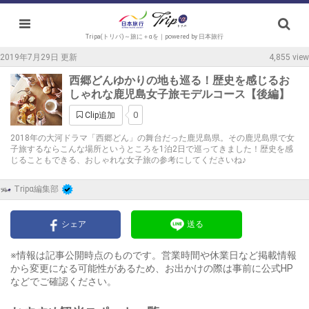
Tripa(トリパ)～旅に＋αを｜powered by 日本旅行
2019年7月29日 更新
4,855 view
西郷どんゆかりの地も巡る！歴史を感じるお
しゃれな鹿児島女子旅モデルコース【後編】
0
Clip追加
2018年の大河ドラマ「西郷どん」の舞台だった鹿児島県。その鹿児島県で女
子旅するならこんな場所というところを1泊2日で巡ってきました！歴史を感
じることもできる、おしゃれな女子旅の参考にしてくださいね♪
Tripα編集部
シェア
送る
※情報は記事公開時点のものです。営業時間や休業日など掲載情報
から変更になる可能性があるため、お出かけの際は事前に公式HP
などでご確認ください。