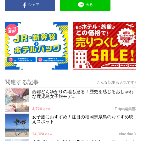
シェア
送る
関連する記事
こんな記事も人気です♪
西郷どんゆかりの地も巡る！歴史を感じるおしゃれ
な鹿児島女子旅モデ...
4,726
Tripα編集部
view
女子旅におすすめ！注目の福岡県糸島のおすすめ映
えスポット
24,324
xiaodao3
view