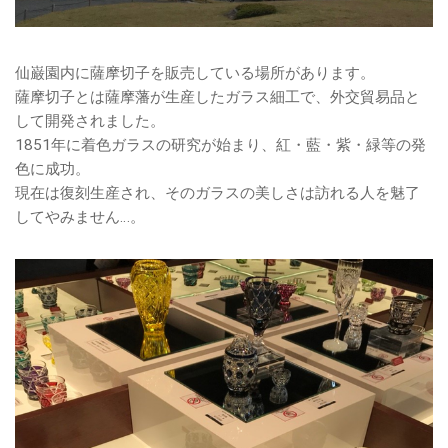
仙巌園内に薩摩切子を販売している場所があります。
薩摩切子とは薩摩藩が生産したガラス細工で、外交貿易品と
して開発されました。
1851年に着色ガラスの研究が始まり、紅・藍・紫・緑等の発
色に成功。
現在は復刻生産され、そのガラスの美しさは訪れる人を魅了
してやみません…。