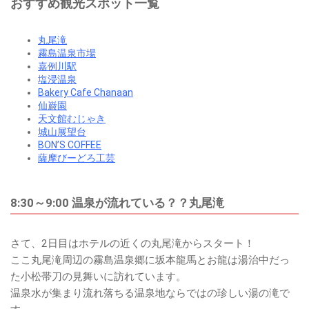
おすすめ観光スポット一覧
丸尾滝
霧島温泉市場
嘉例川駅
塩浸温泉
Bakery Cafe Chanaan
仙巌園
天文館むじゃき
城山展望台
BON’S COFFEE
薩摩びーどろ工芸
8:30～9:00 温泉が流れている？？丸尾滝
さて、2日目はホテルの近くの丸尾滝からスタート！
ここ丸尾滝周辺の霧島温泉郷に坂本龍馬とお龍は湯治中だっ
た小松帯刀の見舞いに訪れています。
温泉水が集まり流れ落ちる温泉地ならではの珍しい湯の滝で