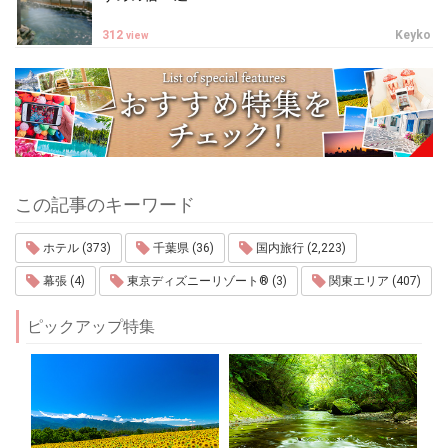
312
Keyko
view
この記事のキーワード
ホテル (373)
千葉県 (36)
国内旅行 (2,223)
幕張 (4)
東京ディズニーリゾート® (3)
関東エリア (407)
ピックアップ特集