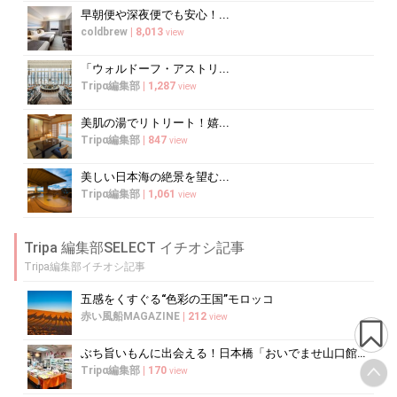
早朝便や深夜便でも安心！...
coldbrew
|
8,013
view
「ウォルドーフ・アストリ...
Tripα編集部
|
1,287
view
美肌の湯でリトリート！嬉...
Tripα編集部
|
847
view
美しい日本海の絶景を望む...
Tripα編集部
|
1,061
view
Tripa 編集部SELECT イチオシ記事
Tripa編集部イチオシ記事
五感をくすぐる“色彩の王国”モロッコ
赤い風船MAGAZINE
|
212
view
ぶち旨いもんに出会える！日本橋「おいでませ山口館」で買うべき銘品ガイド
Tripα編集部
|
170
view