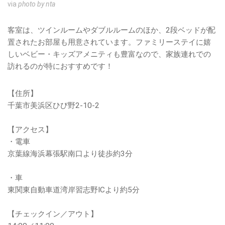
via
photo by nta
客室は、ツインルームやダブルルームのほか、2段ベッドが配
置されたお部屋も用意されています。ファミリーステイに嬉
しいベビー・キッズアメニティも豊富なので、家族連れでの
訪れるのが特におすすめです！
【住所】
千葉市美浜区ひび野2-10-2
【アクセス】
・電車
京葉線海浜幕張駅南口より徒歩約3分
・車
東関東自動車道湾岸習志野ICより約5分
【チェックイン／アウト】