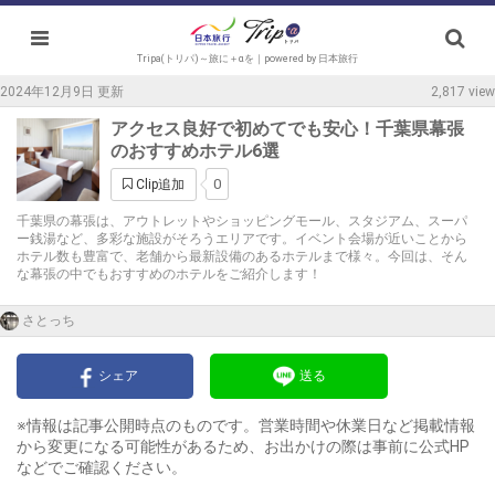
Tripa(トリパ)～旅に＋αを｜powered by 日本旅行
2024年12月9日 更新
2,817 view
アクセス良好で初めてでも安心！千葉県幕張
のおすすめホテル6選
0
Clip追加
千葉県の幕張は、アウトレットやショッピングモール、スタジアム、スーパ
ー銭湯など、多彩な施設がそろうエリアです。イベント会場が近いことから
ホテル数も豊富で、老舗から最新設備のあるホテルまで様々。今回は、そん
な幕張の中でもおすすめのホテルをご紹介します！
さとっち
シェア
送る
※情報は記事公開時点のものです。営業時間や休業日など掲載情報
から変更になる可能性があるため、お出かけの際は事前に公式HP
などでご確認ください。