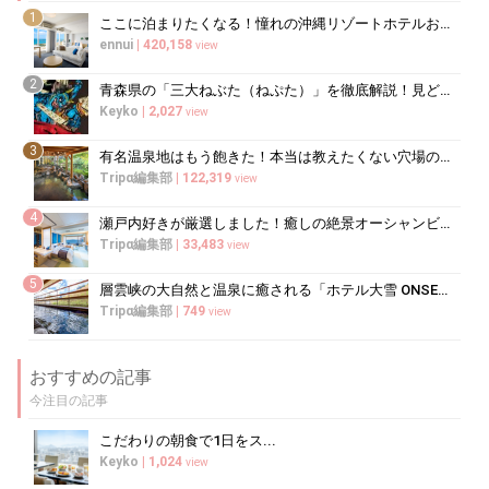
1
ここに泊まりたくなる！憧れの沖縄リゾートホテルおすすめランキングを要チェック
ennui
|
420,158
view
2
青森県の「三大ねぶた（ねぷた）」を徹底解説！見どころ&おすすめ宿ガイド
Keyko
|
2,027
view
3
有名温泉地はもう飽きた！本当は教えたくない穴場の温泉旅館20選
Tripα編集部
|
122,319
view
4
瀬戸内好きが厳選しました！癒しの絶景オーシャンビューの宿12選
Tripα編集部
|
33,483
view
5
層雲峡の大自然と温泉に癒される「ホテル大雪 ONSEN&CANYO...
Tripα編集部
|
749
view
おすすめの記事
今注目の記事
こだわりの朝食で1日をス...
Keyko
|
1,024
view