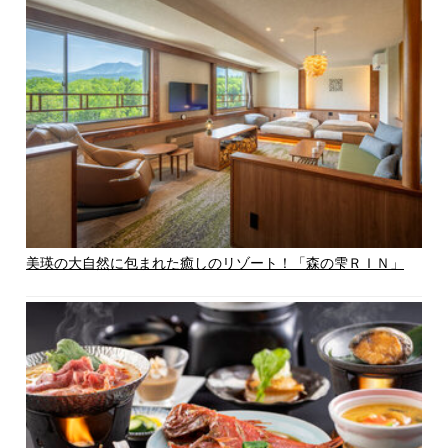
美瑛の大自然に包まれた癒しのリゾート！「森の雫ＲＩＮ」