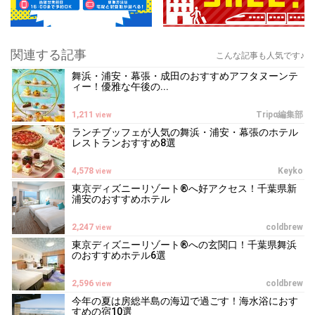
関連する記事
こんな記事も人気です♪
舞浜・浦安・幕張・成田のおすすめアフタヌーンテ
ィー！優雅な午後の...
1,211
Tripα編集部
view
ランチブッフェが人気の舞浜・浦安・幕張のホテル
レストランおすすめ8選
4,578
Keyko
view
東京ディズニーリゾート®へ好アクセス！千葉県新
浦安のおすすめホテル
2,247
coldbrew
view
東京ディズニーリゾート®への玄関口！千葉県舞浜
のおすすめホテル6選
2,596
coldbrew
view
今年の夏は房総半島の海辺で過ごす！海水浴におす
すめの宿10選