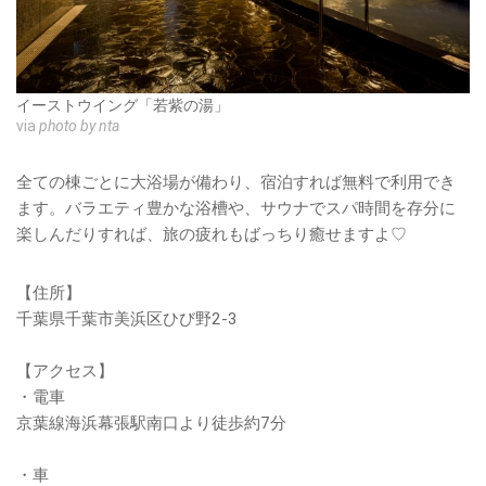
イーストウイング「若紫の湯」
via
photo by nta
全ての棟ごとに大浴場が備わり、宿泊すれば無料で利用でき
ます。バラエティ豊かな浴槽や、サウナでスパ時間を存分に
楽しんだりすれば、旅の疲れもばっちり癒せますよ♡
【住所】
千葉県千葉市美浜区ひび野2-3
【アクセス】
・電車
京葉線海浜幕張駅南口より徒歩約7分
・車