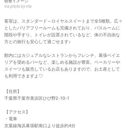
朝食イメージ
via
photo by nta
客室は、スタンダード～ロイヤルスイートまで全5種類。広々
としたバリアフリールームも完備されており、バスルームに
階段や手すり、トイレが設置されているなど、体の不自由な
方との旅行も安心して過ごせます♪
館内にはカジュアルなレストランからフレンチ、幕張ベイエ
リアを望めるバーなど、楽しめる施設が豊富。ベーカリーや
スイーツも販売しているお店もありますので、お土産として
も利用できますよ♡
【住所】
千葉県千葉市美浜区ひび野2-10-1
【アクセス】
・電車
京葉線海浜幕張駅南口より徒歩約4分