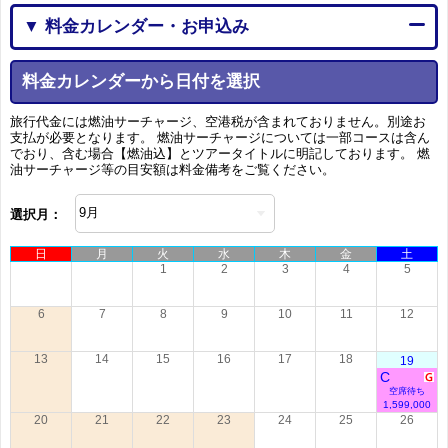
▼ 料金カレンダー・お申込み
料金カレンダーから日付を選択
旅行代金には燃油サーチャージ、空港税が含まれておりません。別途お
支払が必要となります。 燃油サーチャージについては一部コースは含ん
でおり、含む場合【燃油込】とツアータイトルに明記しております。 燃
油サーチャージ等の目安額は料金備考をご覧ください。
選択月：
日
月
火
水
木
金
土
1
2
3
4
5
6
7
8
9
10
11
12
13
14
15
16
17
18
19
C
空席待ち
1,599,000
20
21
22
23
24
25
26