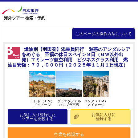
海外ツアー 検索・予約
このページの操作方法について
燃油別【羽田発】添乗員同行 魅惑のアンダルシア
をめぐる 至福の休日スペイン９日（ＧＷ以外出
発）エミレーツ航空利用 ビジネスクラス利用 燃
油目安額：７９，０００円（２０２５年１１月１日現在）
トレド（ＸＭ）
グラナダ／アル
ロンダ（ＸＭ）
／イメージ
ハンブラ宮殿
／イメージ
（ＸＭ）／イメ
ージ
お気に入り登録した
お気に入りに
ツアーを比較する
登録する
空席を確認する