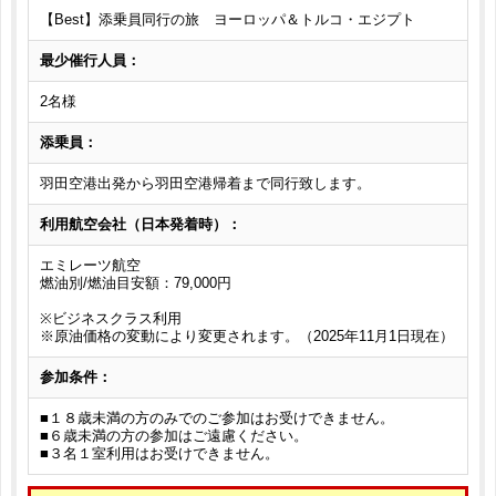
【Best】添乗員同行の旅 ヨーロッパ＆トルコ・エジプト
最少催行人員：
2名様
添乗員：
羽田空港出発から羽田空港帰着まで同行致します。
利用航空会社（日本発着時）：
エミレーツ航空
燃油別/燃油目安額：79,000円
※ビジネスクラス利用
※原油価格の変動により変更されます。（2025年11月1日現在）
参加条件：
■１８歳未満の方のみでのご参加はお受けできません。
■６歳未満の方の参加はご遠慮ください。
■３名１室利用はお受けできません。