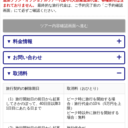
追加プラン・オプショナルツアー代金や1人部屋追加代金、各種割引は含
まれておりません。
最終的な旅行代金は、ご予約完了前の「ご予約確認
画面」にて必ずご確認ください。
ツアー内容確認画面へ進む
▼ 料金情報
▼ お問い合わせ
▼ 取消料
旅行契約の解除期日
取消料（おひとり）
（1）旅行開始日の前日から起算
ピーク時に旅行を開始する場
してさかのぼって、40日目以降3
合：旅行代金の10％（5万円を上
1日目にあたる日まで
限）
ピーク時以外に旅行を開始する
場合：無料
（2）旅行開始日の前日から起算
旅行代金が