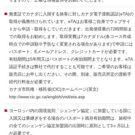
無査証でカナダに入国する旅客に対しカナダ電子渡航認証(eTA)の
取得が義務付けられています。eTAはお客様ご自身でウェブサイ
トから申請・取得をしていただきます。出発便搭乗の72時間前ま
での取得をお勧めします。取得実費は7カナダドル(各コース作成
時点での申請額※予告なく変更される場合があります)で申請には
パスポート、Eメールアドレス、クレジットカードが必要です。
有効期間は5年間又はパスポートの有効期間までとなります。eTA
認証手続きは弊社で代行することも可能です。ご希望のお客様は
販売店にお申し出ください。その際、別途、販売店所定の渡航手
続代行料金が必要です。
カナダ市民権・移民省(CIC)ホームページ(英文)
http://www.cic.gc.ca/english/visit/eta.asp
ヨーロッパ内の国境規則「シェンゲン協定」に加盟している国に
入国又は乗継ぎをする場合のパスポート残存有効期間は、旅程中
の全てのシェンゲン協定加盟国の出国時に原則として3ヶ月以上
が必要です。