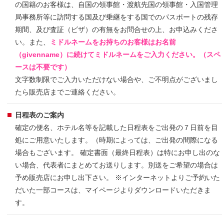
の国籍のお客様は、自国の領事館・渡航先国の領事館・入国管理
局事務所等に訪問する国及び乗継をする国でのパスポートの残存
期間、及び査証（ビザ）の有無をお問合せの上、お申込みくださ
い。また、
ミドルネームをお持ちのお客様はお名前
（givenname）に続けてミドルネームをご入力ください。（スペ
ースは不要です）
文字数制限でご入力いただけない場合や、ご不明点がございまし
たら販売店までご連絡ください。
日程表のご案内
確定の便名、ホテル名等を記載した日程表をご出発の７日前を目
処にご用意いたします。（時期によっては、ご出発の間際になる
場合もございます。 確定書面（最終日程表）は特にお申し出のな
い場合、代表者にまとめてお送りします。別送をご希望の場合は
予め販売店にお申し出下さい。 ※インターネットよりご予約いた
だいた一部コースは、マイページよりダウンロードいただきま
す。