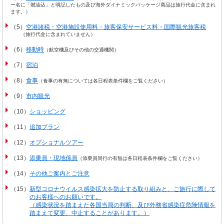
ー名に「燃油込」と明記したもの及び海外ダイナミックパッケージ商品は旅行代金に含まれ
ます。）
（5）
空港諸税・空港施設使用料・旅客保安サービス料・国際観光旅客税
（旅行代金に含まれていません）
（6）
移動時
（航空機及びその他の交通機関）
（7）
宿泊
（8）
食事
（食事の有無については各日程表条件欄をご覧ください）
（9）
市内観光
（10）
ショッピング
（11）
追加プラン
（12）
オプショナルツアー
（13）
添乗員・現地係員
（添乗員同行の有無は各日程表条件欄をご覧ください）
（14）
その他ご案内とご注意
（15）
新型コロナウイルス感染拡大を防止する取り組みと、ご旅行に際して
のお客様へのお願いです。
（感染状況を踏まえた各国当局の判断、及び外務省感染症危険情報を
踏まえて変更、中止することがあります。）