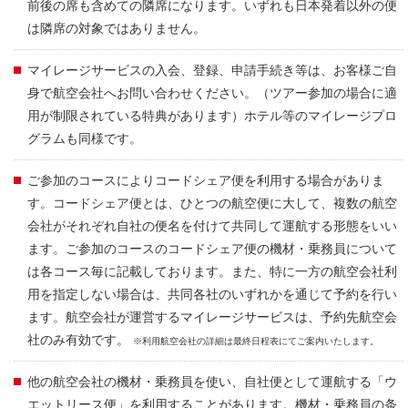
前後の席も含めての隣席になります。いずれも日本発着以外の便
は隣席の対象ではありません。
マイレージサービスの入会、登録、申請手続き等は、お客様ご自
身で航空会社へお問い合わせください。（ツアー参加の場合に適
用が制限されている特典があります）ホテル等のマイレージプロ
グラムも同様です。
ご参加のコースによりコードシェア便を利用する場合がありま
す。コードシェア便とは、ひとつの航空便に大して、複数の航空
会社がそれぞれ自社の便名を付けて共同して運航する形態をいい
ます。ご参加のコースのコードシェア便の機材・乗務員について
は各コース毎に記載しております。また、特に一方の航空会社利
用を指定しない場合は、共同各社のいずれかを通じて予約を行い
ます。航空会社が運営するマイレージサービスは、予約先航空会
社のみ有効です。
※利用航空会社の詳細は最終日程表にてご案内いたします。
他の航空会社の機材・乗務員を使い、自社便として運航する「ウ
エットリース便」を利用することがあります。機材・乗務員の条