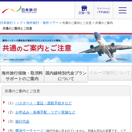
マイページ
（予約確認）
店舗一覧
日本旅行トップ
海外旅行・海外ツアー
>
> 共通のご案内とご注意 > 共通のご案内
共通のご案内とご注意
クルーズ旅行について
海外旅行保険・取消料
国内線特別代金プラン
サポートのご案内
について
共通のご案内とご注意
（1）
パスポート・査証・渡航手続きなど
（2）
お申込み・各種手配・ツアー実施など
（3）
旅行代金
（4）
燃油サーチャージ
（旅行代金に含まれていません。別途お支払が必要です。ツア