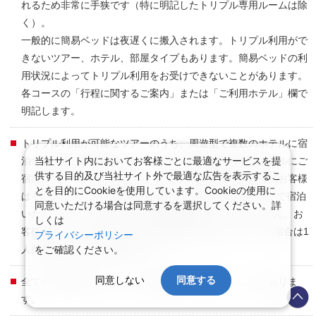
れるため非常に手狭です（特に明記したトリプル専用ルームは除
く）。
一般的に簡易ベッドは夜遅くに搬入されます。トリプル利用がで
きないツアー、ホテル、部屋タイプもあります。簡易ベッドの利
用状況によってトリプル利用をお受けできないことがあります。
各コースの「行程に関するご案内」または「ご利用ホテル」欄で
明記します。
トリプル利用が可能なツアーのうち、周遊型で複数のホテルに宿
当社サイト内においてお客様ごとに最適なサービスを提
泊する場合、日程中の一部でトリプル利用ができないホテルにご
供する目的及び当社サイト外で最適な広告を表示するこ
宿泊いただくことがあります。トリプル利用でお申込みのお客様
とを目的にCookieを使用しています。Cookieの使用に
はそのホテルへの宿泊時に限り2部屋（2名1室、1名1室）で宿泊
同意いただける場合は同意するを選択してください。詳
いただきます。その際の1人部屋追加代金はいただきません。お
しくは
客様がトリプル利用ではなく2部屋利用で予約されている場合は1
プライバシーポリシー
人部屋追加代金が別途必要です。
をご確認ください。
同意しない
同意する
全てのお客様に同じタイプの部屋を提供できないことがありま
す。