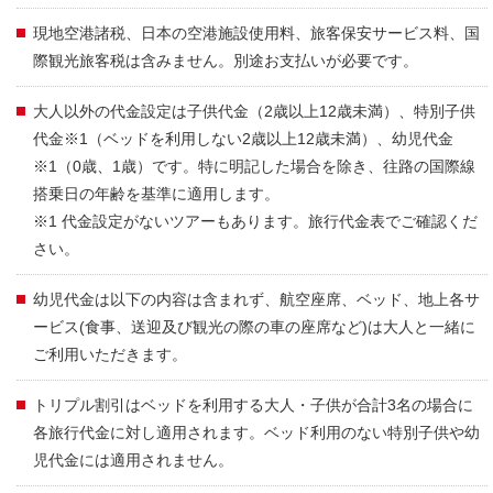
現地空港諸税、日本の空港施設使用料、旅客保安サービス料、国
際観光旅客税は含みません。別途お支払いが必要です。
大人以外の代金設定は子供代金（2歳以上12歳未満）、特別子供
代金※1（ベッドを利用しない2歳以上12歳未満）、幼児代金
※1（0歳、1歳）です。特に明記した場合を除き、往路の国際線
搭乗日の年齢を基準に適用します。
※1 代金設定がないツアーもあります。旅行代金表でご確認くだ
さい。
幼児代金は以下の内容は含まれず、航空座席、ベッド、地上各サ
ービス(食事、送迎及び観光の際の車の座席など)は大人と一緒に
ご利用いただきます。
トリプル割引はベッドを利用する大人・子供が合計3名の場合に
各旅行代金に対し適用されます。ベッド利用のない特別子供や幼
児代金には適用されません。