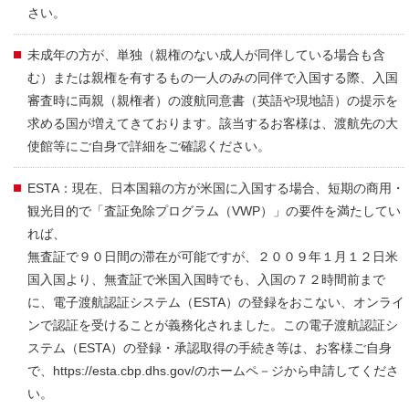
さい。
未成年の方が、単独（親権のない成人が同伴している場合も含
む）または親権を有するもの一人のみの同伴で入国する際、入国
審査時に両親（親権者）の渡航同意書（英語や現地語）の提示を
求める国が増えてきております。該当するお客様は、渡航先の大
使館等にご自身で詳細をご確認ください。
ESTA：現在、日本国籍の方が米国に入国する場合、短期の商用・
観光目的で「査証免除プログラム（VWP）」の要件を満たしてい
れば、
無査証で９０日間の滞在が可能ですが、２００９年１月１２日米
国入国より、無査証で米国入国時でも、入国の７２時間前まで
に、電子渡航認証システム（ESTA）の登録をおこない、オンライ
ンで認証を受けることが義務化されました。この電子渡航認証シ
ステム（ESTA）の登録・承認取得の手続き等は、お客様ご自身
で、https://esta.cbp.dhs.gov/のホームペ－ジから申請してくださ
い。