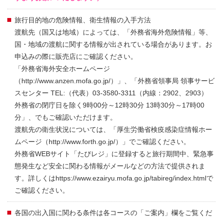
旅行目的地の危険情報、衛生情報の入手方法
渡航先（国又は地域）によっては、「外務省海外危険情報」等、
国・地域の渡航に関する情報が出されている場合があります。お
申込みの際に販売店にご確認ください。
「外務省海外安全ホームページ
（http://www.anzen.mofa.go.jp/）」、「外務省領事局 領事サービ
スセンター TEL:（代表）03-3580-3311（内線：2902、2903）
外務省の閉庁日を除く9時00分～12時30分 13時30分～17時00
分」、でもご確認いただけます。
渡航先の衛生状況については、「厚生労働省検疫感染症情報ホー
ムページ（http://www.forth.go.jp/）」でご確認ください。
外務省WEBサイト「たびレジ」に登録すると旅行期間中、緊急事
態発生など安全に関わる情報がメールなどの方法で提供されま
す。詳しくはhttps://www.ezairyu.mofa.go.jp/tabireg/index.htmlで
ご確認ください。
各国の出入国に関わる条件は各コースの「ご案内」欄をご覧くだ