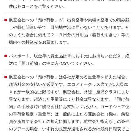
件は各コースをご覧ください。
航空会社への「預け荷物」が、出発空港や乗継ぎ空港での積み残
しや載せ間違い等で、目的地空港に届かないことがあります。そ
のような場合に備えて２～３日分の日用品（着替えを含む）等の
機内への持込みをお薦めします。
パスポート、現金等の貴重品は常にお手元にお持ちいただき、絶
対に「預け荷物」の中に入れないでください。
航空会社への「預け荷物」は各社が定める重量等を超えた場合、
超過料金の支払いが必要です。エコノミークラス席でお1人様20
ｋｇが一般的な上限ですが、航空会社、路線、座席クラスにより
異なります。超過した重量等により料金は異なります。「預け荷
物」の手続き時に航空会社にお支払いください。コードシェア便
の手荷物規定（重量等）は一般的に主たる運航会社（機材、乗務
員が所属する会社）の規定に拠ります。航空会社指定なしの条件
のツアーの場合、いずれの規定が適用されるかは最終日程表でご