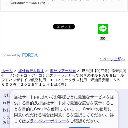
アー詳細画面にてご確認ください。
↑ ページ上部へ
ホーム
>
海外旅行を探す
>
海外ツアー検索
> 燃油別【関空発】添乗員同
行 サンチャゴ・デ・コンポステーラととっておきのポルトガル８日 ル
フトハンザドイツ航空利用 エコノミークラス利用 燃油目安額：６５，
６００円（２０２５年１１月１日現在）
会社情報
プライバシーポリシー
当社サイト内においてお客様ごとに最適なサービスを提
供する目的及び当社サイト外で最適な広告を表示するこ
旅行業登録票・約款
規約集
とを目的にCookieを使用しています。Cookieの使用に
旅行条件書
サイトマップ
同意いただける場合は同意するを選択してください。詳
システムメンテナンスの
お申込みまでの手順
しくは
プライバシーポリシー
をご確認ください。
お知らせ
変更・取消のご案内