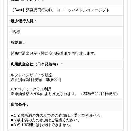
【Best】添乗員同行の旅 ヨーロッパ＆トルコ・エジプト
最少催行人員：
2名様
添乗員：
関西空港出発から関西空港帰着まで同行致します。
利用航空会社（日本発着時）：
ルフトハンザドイツ航空
燃油別/燃油目安額：65,600円
※エコノミークラス利用
※原油価格の変動により変更されます。（2025年11月1日現在）
参加条件：
■１８歳未満の方のみでのご参加はお受けできません。
■６歳未満の方の参加はご遠慮ください。
■３名１室利用はお受けできません。