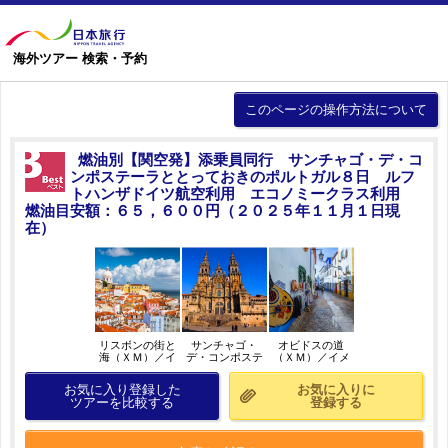
海外ツアー 検索・予約
このページの操作方法について
燃油別【関空発】添乗員同行 サンチャゴ・デ・コ
ンポステーラととっておきのポルトガル８日 ルフ
トハンザドイツ航空利用 エコノミークラス利用
燃油目安額：６５，６００円（２０２５年１１月１日現
在）
リスボンの街と
サンチャゴ・
オビドスの道
海（ＸＭ）／イ
デ・コンポステ
（ＸＭ）／イメ
メージ
ーラ（ＸＭ）／
ージ
イメージ
お気に入り登録した
お気に入りに
ツアーを比較する
登録する