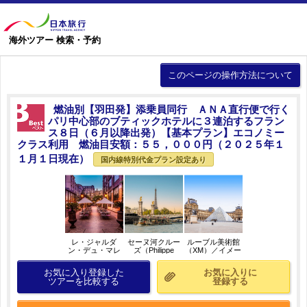
海外ツアー 検索・予約
このページの操作方法について
燃油別【羽田発】添乗員同行 ＡＮＡ直行便で行く
パリ中心部のブティックホテルに３連泊するフラン
ス８日（６月以降出発）【基本プラン】エコノミー
クラス利用 燃油目安額：５５，０００円（２０２５年１
１月１日現在）
国内線特別代金プラン設定あり
レ・ジャルダ
セーヌ河クルー
ルーブル美術館
ン・デュ・マレ
ズ（Philippe
（XM）／イメー
／中庭／イメー
Barbosa）／イメ
ジ
ジ
ージ
お気に入り登録した
お気に入りに
ツアーを比較する
登録する