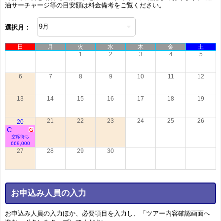
油サーチャージ等の目安額は料金備考をご覧ください。
選択月：
日
月
火
水
木
金
土
1
2
3
4
5
6
7
8
9
10
11
12
13
14
15
16
17
18
19
21
22
23
24
25
26
20
C
空席待ち
669,000
27
28
29
30
お申込み人員の入力
お申込み人員の入力ほか、必要項目を入力し、「ツアー内容確認画面へ