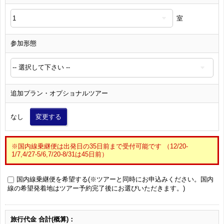
室
参加形態
追加プラン・オプショナルツアー
なし
変更する
※国内線乗継便は出発日の35日前まで受付可能です （12/20-
1/7,4/27-5/6,7/20-8/31は45日前）
国内線乗継便を希望する(※ツアーと同時にお申込みください。国内
線の希望発着地はツアー予約完了後にお選びいただきます。)
旅行代金 合計(概算)：