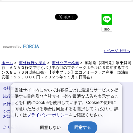
↑ ページ上部へ
ホーム
>
海外旅行を探す
>
海外ツアー検索
> 燃油別【羽田発】添乗員同
行 ＡＮＡ直行便で行くパリ中心部のブティックホテルに３連泊するフラ
ンス８日（６月以降出発）【基本プラン】エコノミークラス利用 燃油目
安額：５５，０００円（２０２５年１１月１日現在）
会社情報
プライバシーポリシー
当社サイト内においてお客様ごとに最適なサービスを提
供する目的及び当社サイト外で最適な広告を表示するこ
旅行業登録票・約款
規約集
とを目的にCookieを使用しています。Cookieの使用に
旅行条件書
サイトマップ
同意いただける場合は同意するを選択してください。詳
システムメンテナンスの
お申込みまでの手順
しくは
プライバシーポリシー
をご確認ください。
お知らせ
変更・取消のご案内
よくある質問
予約確認・変更
同意しない
同意する