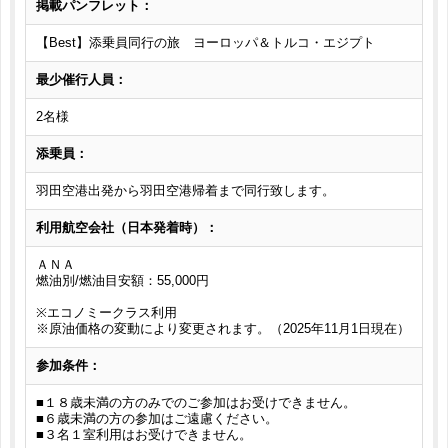
掲載パンフレット：
【Best】添乗員同行の旅 ヨーロッパ＆トルコ・エジプト
最少催行人員：
2名様
添乗員：
羽田空港出発から羽田空港帰着まで同行致します。
利用航空会社（日本発着時）：
ＡＮＡ
燃油別/燃油目安額：55,000円
※エコノミークラス利用
※原油価格の変動により変更されます。（2025年11月1日現在）
参加条件：
■１８歳未満の方のみでのご参加はお受けできません。
■６歳未満の方の参加はご遠慮ください。
■３名１室利用はお受けできません。