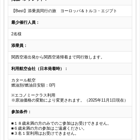
【Best】添乗員同行の旅 ヨーロッパ＆トルコ・エジプト
最少催行人員：
2名様
添乗員：
関西空港出発から関西空港帰着まで同行致します。
利用航空会社（日本発着時）：
カタール航空
燃油別/燃油目安額：0円
※エコノミークラス利用
※原油価格の変動により変更されます。（2025年11月1日現在）
参加条件：
■１８歳未満の方のみでのご参加はお受けできません。
■６歳未満の方の参加はご遠慮ください。
■３名１室利用はお受けできません。