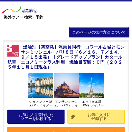
海外ツアー 検索・予約
このページの操作方法について
燃油別【関空発】添乗員同行 ロワール古城とモン
サンミッシェル・パリ８日（６／１６、７／１４、
９／１５出発）【グレードアッププラン】カタール
航空 エコノミークラス利用 燃油目安額：０円（２０２
５年１１月１日現在）
シュノンソー城
モンサンミッシ
エッフェル塔
（XM）／イメー
ェル（XM）／イ
（XM）／イメー
ジ
メージ
ジ
お気に入り登録した
お気に入りに
ツアーを比較する
登録する