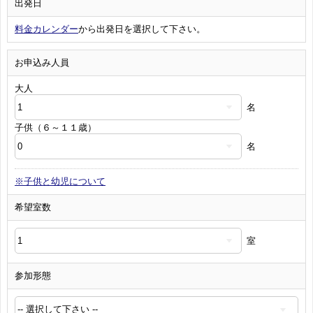
出発日
料金カレンダー
から出発日を選択して下さい。
お申込み人員
大人
名
子供（６～１１歳）
名
※子供と幼児について
希望室数
室
参加形態