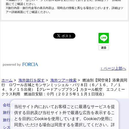
面にてご確認ください。
※旅行内容・旅行代金等の表示内容は、現時点の情報と異なる場合がございます。詳細はツ
アー詳細画面にてご確認ください。
↑ ページ上部へ
ホーム
>
海外旅行を探す
>
海外ツアー検索
> 燃油別【関空発】添乗員同
行 ロワール古城とモンサンミッシェル・パリ８日（６／１６、７／１
４、９／１５出発）【グレードアッププラン】カタール航空 エコノミー
クラス利用 燃油目安額：０円（２０２５年１１月１日現在）
会社情報
プライバシーポリシー
当社サイト内においてお客様ごとに最適なサービスを提
供する目的及び当社サイト外で最適な広告を表示するこ
旅行業登録票・約款
規約集
とを目的にCookieを使用しています。Cookieの使用に
旅行条件書
サイトマップ
同意いただける場合は同意するを選択してください。詳
システムメンテナンスの
お申込みまでの手順